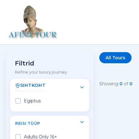
Skip
to
content
All Tours
Filtrid
Refine your luxury journey
Showing
0
of
0
SIHTKOHT
Egiptus
REISI TÜÜP
Adults Only 16+