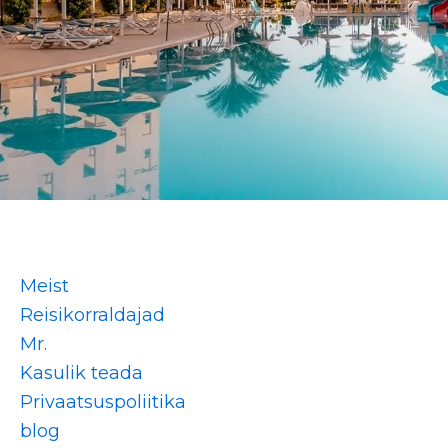
Meist
Reisikorraldajad
Mr.
Kasulik teada
Privaatsuspoliitika
blog