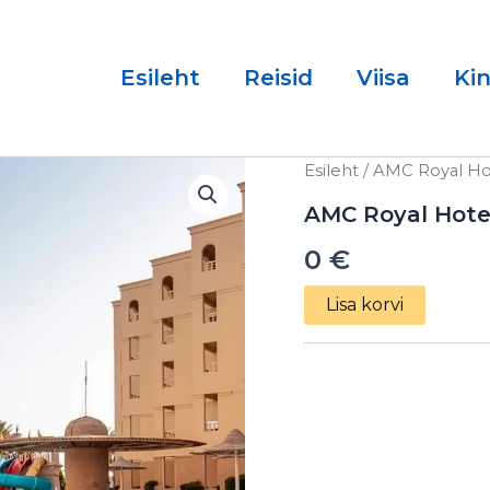
Esileht
Reisid
Viisa
Ki
AMC
Esileht
/ AMC Royal Hot
Royal
Hotel
AMC Royal Hotel
&
0
€
SPA
5*
26.03.2025
Lisa korvi
kogus