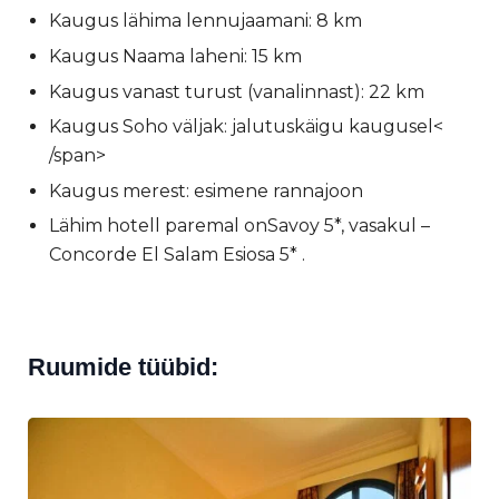
Kaugus lähima lennujaamani: 8 km
Kaugus Naama laheni: 15 km
Kaugus vanast turust (vanalinnast): 22 km
Kaugus Soho väljak: jalutuskäigu kaugusel<
/span>
Kaugus merest: esimene rannajoon
Lähim hotell paremal onSavoy 5*, vasakul –
Concorde El Salam Esiosa 5* .
Ruumide tüübid: