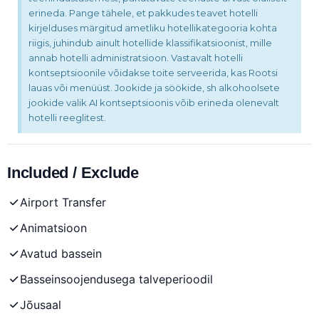
erineda. Pange tähele, et pakkudes teavet hotelli
kirjelduses märgitud ametliku hotellikategooria kohta
riigis, juhindub ainult hotellide klassifikatsioonist, mille
annab hotelli administratsioon. Vastavalt hotelli
kontseptsioonile võidakse toite serveerida, kas Rootsi
lauas või menüüst. Jookide ja söökide, sh alkohoolsete
jookide valik AI kontseptsioonis võib erineda olenevalt
hotelli reeglitest.
Included / Exclude
Airport Transfer
Animatsioon
Avatud bassein
Basseinsoojendusega talveperioodil
Jõusaal