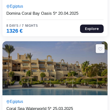
8 Päeva7 Ööd
Egiptus
Expired !
Domina Coral Bay Oasis 5* 20.04.2025
8 DAYS / 7 NIGHTS
Explore
1326
€
8 Päeva7 Ööd
Egiptus
Expired !
Coral Sea Waterworld 5* 25.03.2025