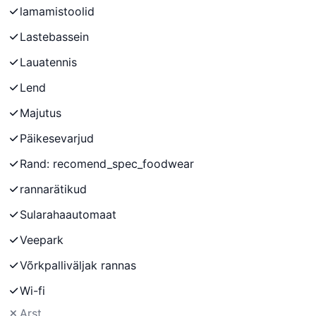
lamamistoolid
Lastebassein
Lauatennis
Lend
Majutus
Päikesevarjud
Rand: recomend_spec_foodwear
rannarätikud
Sularahaautomaat
Veepark
Võrkpalliväljak rannas
Wi-fi
Arst