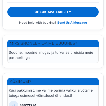
CHECK AVAILABILITY
Need help with booking?
Send Us A Message
MIKS BRONEERIDA MEIE JUURES?
Soodne, moodne, mugav ja turvaliselt reisida meie
partneritega
KÜSIMUSI?
Kusi pakkumist, me valime parima valiku ja võtame
teiega esimesel võimalusel ühendust!
55523791