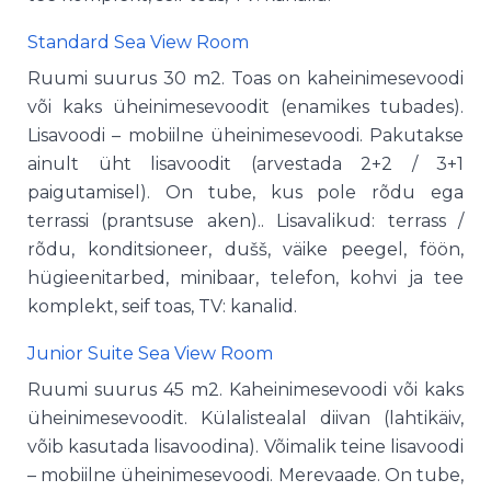
Standard Sea View Room
Ruumi suurus 30 m2. Toas on kaheinimesevoodi
või kaks üheinimesevoodit (enamikes tubades).
Lisavoodi – mobiilne üheinimesevoodi. Pakutakse
ainult üht lisavoodit (arvestada 2+2 / 3+1
paigutamisel). On tube, kus pole rõdu ega
terrassi (prantsuse aken).. Lisavalikud: terrass /
rõdu, konditsioneer, dušš, väike peegel, föön,
hügieenitarbed, minibaar, telefon, kohvi ja tee
komplekt, seif toas, TV: kanalid.
Junior Suite Sea View Room
Ruumi suurus 45 m2. Kaheinimesevoodi või kaks
üheinimesevoodit. Külalistealal diivan (lahtikäiv,
võib kasutada lisavoodina). Võimalik teine ​​lisavoodi
– mobiilne üheinimesevoodi. Merevaade. On tube,