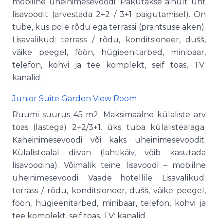
mobiilne üheinimesevoodi. Pakutakse ainult üht
lisavoodit (arvestada 2+2 / 3+1 paigutamisel). On
tube, kus pole rõdu ega terrassi (prantsuse aken).
Lisavalikud: terrass / rõdu, konditsioneer, dušš,
väike peegel, föön, hügieenitarbed, minibaar,
telefon, kohvi ja tee komplekt, seif toas, TV:
kanalid.
Junior Suite Garden View Room
Ruumi suurus 45 m2. Maksimaalne külaliste arv
toas (lastega) 2+2/3+1. üks tuba külalistealaga.
Kaheinimesevoodi või kaks üheinimesevoodit.
Külalistealal diivan (lahtikäiv, võib kasutada
lisavoodina). Võimalik teine ​​lisavoodi – mobiilne
üheinimesevoodi. Vaade hotellile. Lisavalikud:
terrass / rõdu, konditsioneer, dušš, väike peegel,
föön, hügieenitarbed, minibaar, telefon, kohvi ja
tee komplekt, seif toas, TV: kanalid.