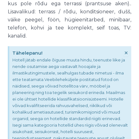
kus pole rõdu ega terrassi (prantsuse aken)..
Lisavalikud: terrass / rõdu, konditsioneer, dušš,
väike peegel, föön, hügieenitarbed, minibaar,
telefon, kohvi ja tee komplekt, seif toas, TV:
kanalid.
×
Tähelepanu!
Hotell jätab endale õiguse muuta hindu, teenuste liike ja
nende osutamise aega vastavalt hooajale ja
ilmastikutingimustele, sealhulgas tubade nimetusi - ilma
ette teatamata.Veebileheküljele postitatud fotod on
näidised, seega võivad hotellitoa värv, mööbel ja
planeering ning toa tegelik seisukord erineda. Maailmas
ei ole ühtset hotellide klassifikatsioonisüsteemi. Hotelle
võivad kvalifitseerida rahvusvahelised, riiklikud või
kohalikud ametiasutused, turismikomisjonid või muud
organid, seega on hotellide standardid riigiti erinevad.
Isegi sama kategooria hotellid ühes riigis võivad olenevalt
asukohast, seisukorrast, hotelli suurusest,
teenindustasemest, pakutavate teenuste arvust oluliselt