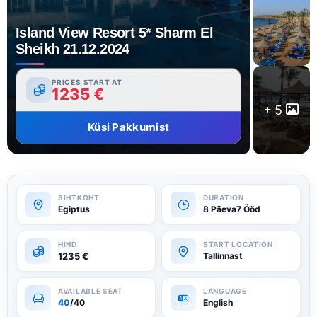
Island View Resort 5* Sharm El
Sheikh 21.12.2024
PRICES START AT
1235
€
5
Küsi Pakkumist
Egiptus
8 Päeva7 Ööd
1235
€
Tallinnast
40
/40
English