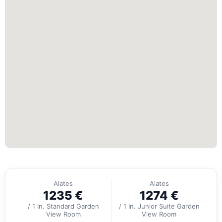
Alates
Alates
1235
€
1274
€
/ 1 In. Standard Garden
/ 1 In. Junior Suite Garden
View Room
View Room