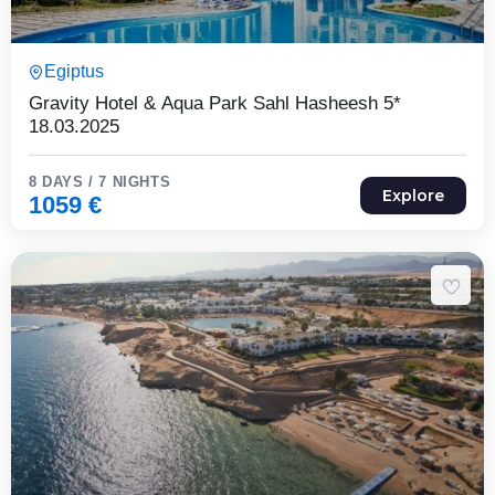
8 Päeva7 Ööd
Egiptus
Expired !
Gravity Hotel & Aqua Park Sahl Hasheesh 5*
18.03.2025
8 DAYS / 7 NIGHTS
Explore
1059
€