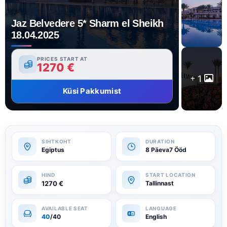
Jaz Belvedere 5* Sharm el Sheikh
18.04.2025
PRICES START AT
1270
€
1
Küsi Pakkumist
Egiptus
8 Päeva7 Ööd
1270
€
Tallinnast
40
/40
English