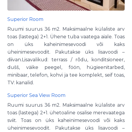
Superior Room
Ruumi suurus 36 m2. Maksimaalne külaliste arv
toas (lastega) 2+1. Ühene tuba vaatega aiale. Toas
on üks kaheinimesevoodi või kaks
üheinimesevoodit. Pakutakse üks lisavoodi –
diivan.Lisavalikud: terrass / rõdu, konditsioneer,
dušš, väike peegel, föön, hügieenitarbed,
minibaar, telefon, kohvi ja tee komplekt, seif toas,
TV: kanalid.
Superior Sea View Room
Ruumi suurus 36 m2. Maksimaalne külaliste arv
toas (lastega) 2+1. ühetoaline osalise merevaatega
sviit. Toas on üks kaheinimesevoodi või kaks
üheinimesevoodit. Pakutakse üks lisavoodi –