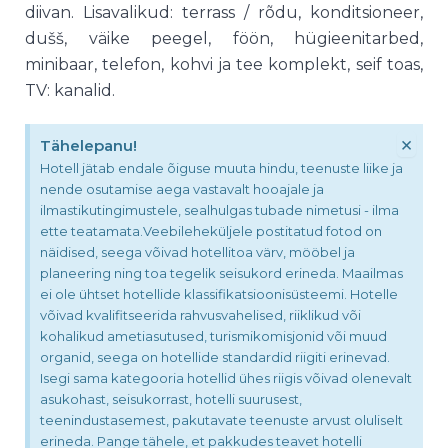
diivan. Lisavalikud: terrass / rõdu, konditsioneer,
dušš, väike peegel, föön, hügieenitarbed,
minibaar, telefon, kohvi ja tee komplekt, seif toas,
TV: kanalid.
×
Tähelepanu!
Hotell jätab endale õiguse muuta hindu, teenuste liike ja
nende osutamise aega vastavalt hooajale ja
ilmastikutingimustele, sealhulgas tubade nimetusi - ilma
ette teatamata.Veebileheküljele postitatud fotod on
näidised, seega võivad hotellitoa värv, mööbel ja
planeering ning toa tegelik seisukord erineda. Maailmas
ei ole ühtset hotellide klassifikatsioonisüsteemi. Hotelle
võivad kvalifitseerida rahvusvahelised, riiklikud või
kohalikud ametiasutused, turismikomisjonid või muud
organid, seega on hotellide standardid riigiti erinevad.
Isegi sama kategooria hotellid ühes riigis võivad olenevalt
asukohast, seisukorrast, hotelli suurusest,
teenindustasemest, pakutavate teenuste arvust oluliselt
erineda. Pange tähele, et pakkudes teavet hotelli