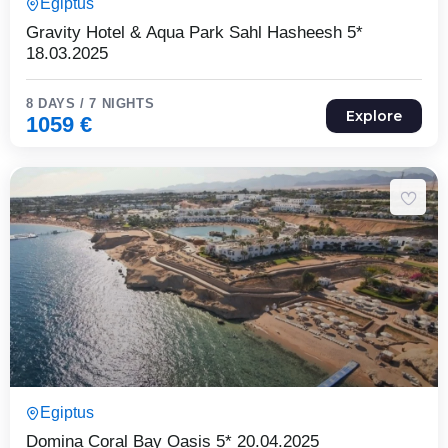
Egiptus
Expired !
Gravity Hotel & Aqua Park Sahl Hasheesh 5*
18.03.2025
8 DAYS / 7 NIGHTS
Explore
1059
€
8 Päeva7 Ööd
Egiptus
Expired !
Domina Coral Bay Oasis 5* 20.04.2025