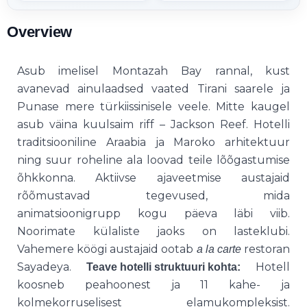
Overview
Asub imelisel Montazah Bay rannal, kust
avanevad ainulaadsed vaated Tirani saarele ja
Punase mere türkiissinisele veele. Mitte kaugel
asub väina kuulsaim riff – Jackson Reef. Hotelli
traditsiooniline Araabia ja Maroko arhitektuur
ning suur roheline ala loovad teile lõõgastumise
õhkkonna. Aktiivse ajaveetmise austajaid
rõõmustavad tegevused, mida
animatsioonigrupp kogu päeva läbi viib.
Noorimate külaliste jaoks on lasteklubi.
Vahemere köögi austajaid ootab
restoran
a la carte
Sayadeya.
Hotell
Teave hotelli struktuuri kohta:
koosneb peahoonest ja 11 kahe- ja
kolmekorruselisest elamukompleksist.