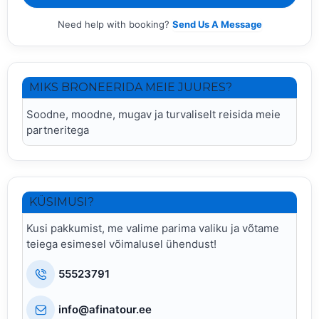
Need help with booking?
Send Us A Message
MIKS BRONEERIDA MEIE JUURES?
Soodne, moodne, mugav ja turvaliselt reisida meie
partneritega
KÜSIMUSI?
Kusi pakkumist, me valime parima valiku ja võtame
teiega esimesel võimalusel ühendust!
55523791
info@afinatour.ee