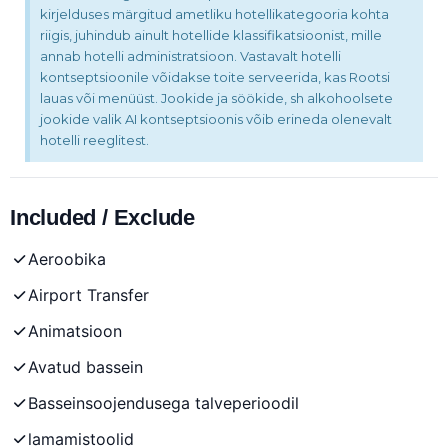
kirjelduses märgitud ametliku hotellikategooria kohta
riigis, juhindub ainult hotellide klassifikatsioonist, mille
annab hotelli administratsioon. Vastavalt hotelli
kontseptsioonile võidakse toite serveerida, kas Rootsi
lauas või menüüst. Jookide ja söökide, sh alkohoolsete
jookide valik AI kontseptsioonis võib erineda olenevalt
hotelli reeglitest.
Included / Exclude
Aeroobika
Airport Transfer
Animatsioon
Avatud bassein
Basseinsoojendusega talveperioodil
lamamistoolid