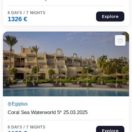
8 DAYS / 7 NIGHTS
Explore
1326
€
8 Päeva7 Ööd
Egiptus
Expired !
Coral Sea Waterworld 5* 25.03.2025
8 DAYS / 7 NIGHTS
Explore