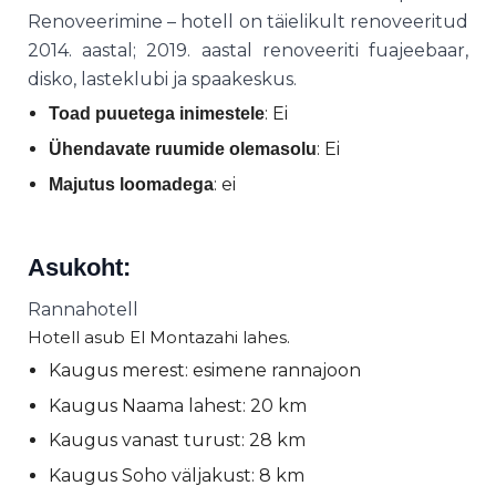
Renoveerimine – hotell on täielikult renoveeritud
2014. aastal; 2019. aastal renoveeriti fuajeebaar,
disko, lasteklubi ja spaakeskus.
: Ei
Toad puuetega inimestele
: Ei
Ühendavate ruumide olemasolu
: ei
Majutus loomadega
Asukoht:
Rannahotell
Hotell asub El Montazahi lahes.
Kaugus merest: esimene rannajoon
Kaugus Naama lahest: 20 km
Kaugus vanast turust: 28 km
Kaugus Soho väljakust: 8 km