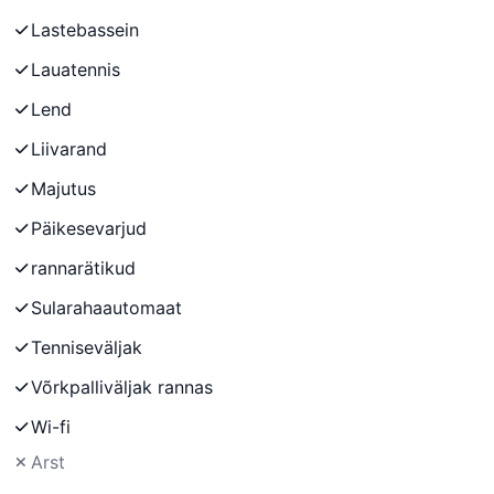
Lastebassein
Lauatennis
Lend
Liivarand
Majutus
Päikesevarjud
rannarätikud
Sularahaautomaat
Tenniseväljak
Võrkpalliväljak rannas
Wi-fi
Arst