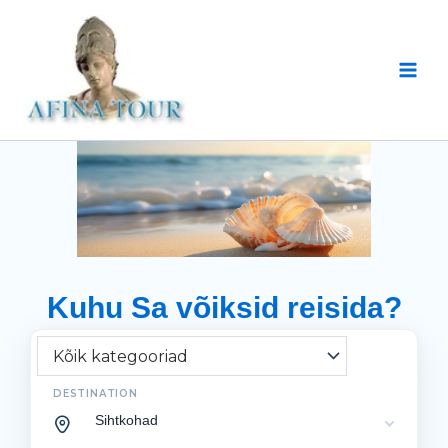
Skip
Main
to
Men
content
Kuhu Sa võiksid reisida?
DESTINATION
Sihtkohad