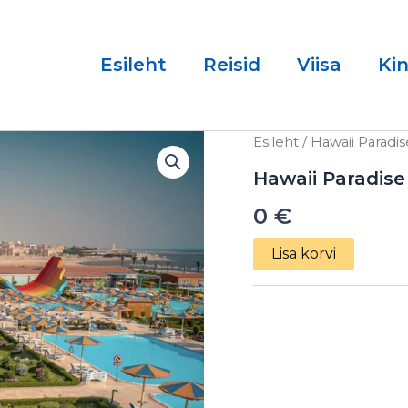
Esileht
Reisid
Viisa
Ki
Hawaii
Esileht
/ Hawaii Paradi
Paradise
Aqua
Hawaii Paradise
Park
0
€
Resort
5*
18.03.2025
Lisa korvi
kogus