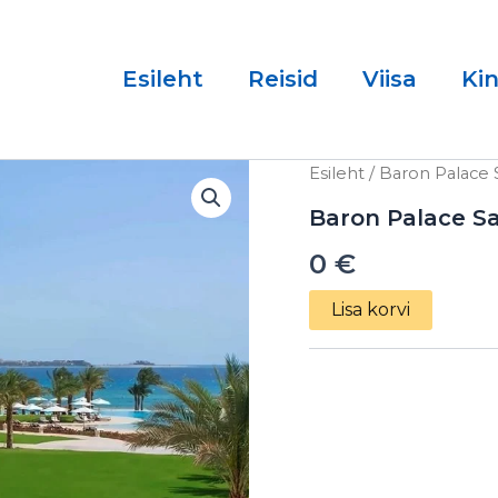
Esileht
Reisid
Viisa
Ki
Baron
Esileht
/ Baron Palace 
Palace
Sahl
Baron Palace Sa
Hasheesh
0
€
5*
14.02.2025
kogus
Lisa korvi