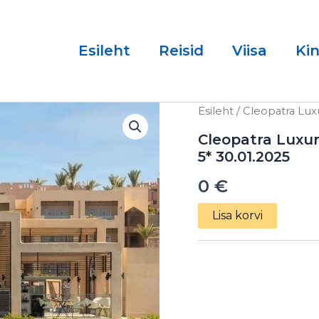
Esileht
Reisid
Viisa
Ki
Cleopatra
Esileht
/ Cleopatra Luxu
Luxury
Resort
Cleopatra Luxur
Sharm
5* 30.01.2025
El
Sheikh
0
€
(Adult
Only
Lisa korvi
+16)
5*
30.01.2025
kogus