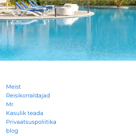
Meist
Reisikorraldajad
Mr.
Kasulik teada
Privaatsuspoliitika
blog