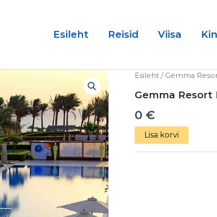
Esileht
Reisid
Viisa
Ki
Gemma
Esileht
/ Gemma Resort
Resort
Marsa
Gemma Resort M
Alam
0
€
5*
03.04.2025
kogus
Lisa korvi