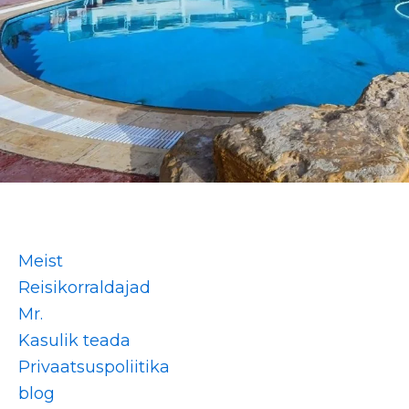
Meist
Reisikorraldajad
Mr.
Kasulik teada
Privaatsuspoliitika
blog