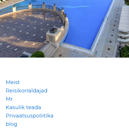
Meist
Reisikorraldajad
Mr.
Kasulik teada
Privaatsuspoliitika
blog