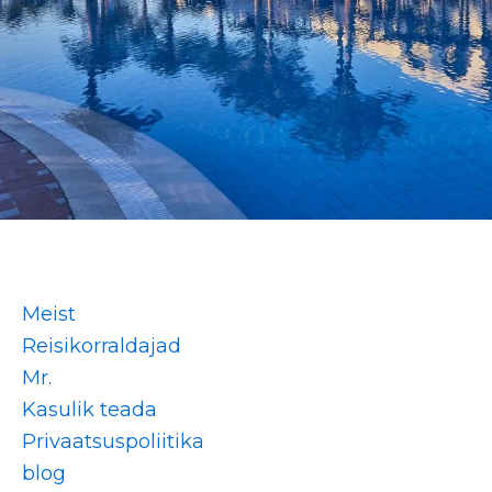
Meist
Reisikorraldajad
Mr.
Kasulik teada
Privaatsuspoliitika
blog