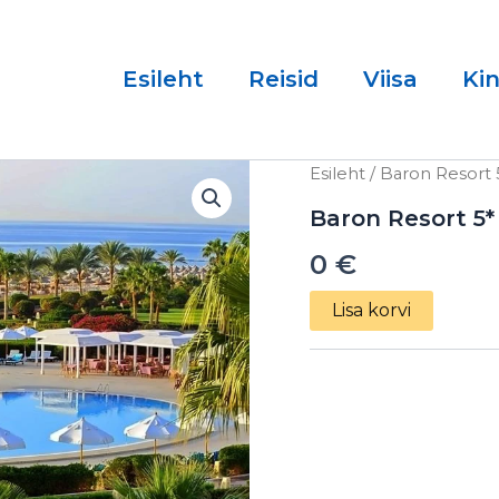
Esileht
Reisid
Viisa
Ki
Baron
Esileht
/ Baron Resort 
Resort
5*
Baron Resort 5*
Sharm
0
€
El
Sheikh
20.04.2025
Lisa korvi
kogus