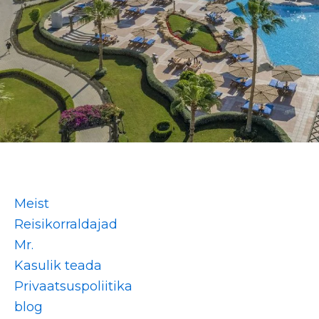
Meist
Reisikorraldajad
Mr.
Kasulik teada
Privaatsuspoliitika
blog