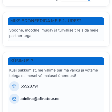
MIKS BRONEERIDA MEIE JUURES?
Soodne, moodne, mugav ja turvaliselt reisida meie
partneritega
KÜSIMUSI?
Kusi pakkumist, me valime parima valiku ja võtame
teiega esimesel võimalusel ühendust!
55523791
adelina@afinatour.ee