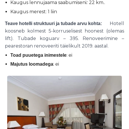
Kaugus lennujaama saabumiseni
22 km..
:
Kaugus merest: 1 liin
Hotell
Teave hotelli struktuuri ja tubade arvu kohta:
koosneb kolmest 5-korruselisest hoonest (olemas
lift). Tubade koguarv – 395. Renoveerimine –
pearestoran renoveeriti täielikult 2019. aastal.
: ei
Toad puuetega inimestele
: ei
Majutus loomadega