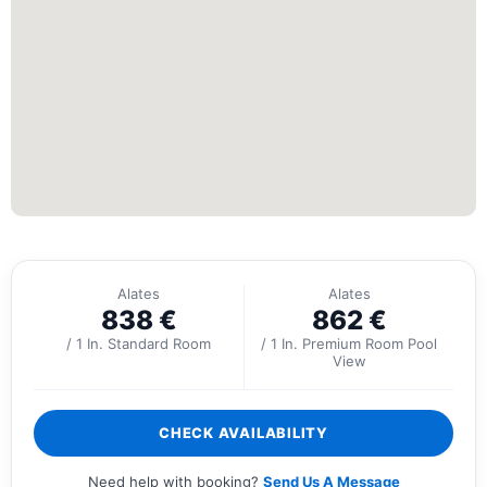
Alates
Alates
838
€
862
€
/ 1 In. Standard Room
/ 1 In. Premium Room Pool
View
CHECK AVAILABILITY
Need help with booking?
Send Us A Message