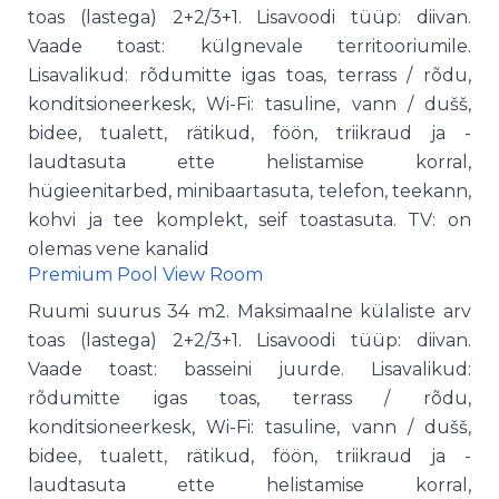
toas (lastega) 2+2/3+1. Lisavoodi tüüp: diivan.
Vaade toast: külgnevale territooriumile.
Lisavalikud: rõdumitte igas toas, terrass / rõdu,
konditsioneerkesk, Wi-Fi: tasuline, vann / dušš,
bidee, tualett, rätikud, föön, triikraud ja -
laudtasuta ette helistamise korral,
hügieenitarbed, minibaartasuta, telefon, teekann,
kohvi ja tee komplekt, seif toastasuta. TV: on
olemas vene kanalid
Premium Pool View Room
Ruumi suurus 34 m2. Maksimaalne külaliste arv
toas (lastega) 2+2/3+1. Lisavoodi tüüp: diivan.
Vaade toast: basseini juurde. Lisavalikud:
rõdumitte igas toas, terrass / rõdu,
konditsioneerkesk, Wi-Fi: tasuline, vann / dušš,
bidee, tualett, rätikud, föön, triikraud ja -
laudtasuta ette helistamise korral,