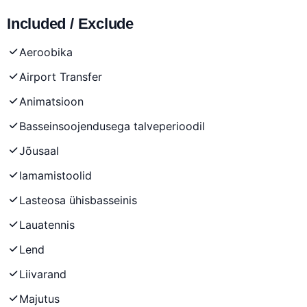
Included / Exclude
Aeroobika
Airport Transfer
Animatsioon
Basseinsoojendusega talveperioodil
Jõusaal
lamamistoolid
Lasteosa ühisbasseinis
Lauatennis
Lend
Liivarand
Majutus