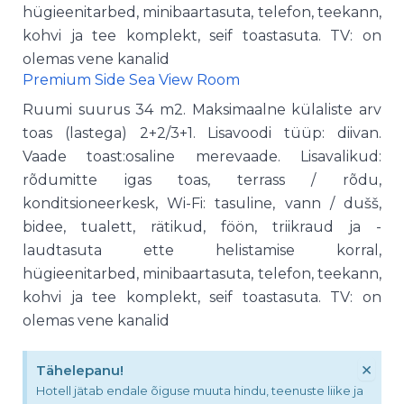
hügieenitarbed, minibaartasuta, telefon, teekann,
kohvi ja tee komplekt, seif toastasuta. TV: on
olemas vene kanalid
Premium Side Sea View Room
Ruumi suurus 34 m2. Maksimaalne külaliste arv
toas (lastega) 2+2/3+1. Lisavoodi tüüp: diivan.
Vaade toast:osaline merevaade. Lisavalikud:
rõdumitte igas toas, terrass / rõdu,
konditsioneerkesk, Wi-Fi: tasuline, vann / dušš,
bidee, tualett, rätikud, föön, triikraud ja -
laudtasuta ette helistamise korral,
hügieenitarbed, minibaartasuta, telefon, teekann,
kohvi ja tee komplekt, seif toastasuta. TV: on
olemas vene kanalid
×
Tähelepanu!
Hotell jätab endale õiguse muuta hindu, teenuste liike ja