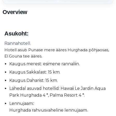
Overview
Asukoht:
Rannahotell.
Hotell asub Punase mere ääres Hurghada põhjaosas,
El Gouna tee ääres.
Kaugus merest: esimene rannaliin.
Kaugus Sakkalast: 15 km.
Kaugus Daharist: 15 km.
Lähedal asuvad hotellid: Hawaii Le Jardin Aqua
Park Hurghada 4 *, Palma Resort 4 *.
Lennujaam
:
Hurghada rahvusvaheline lennujaam.