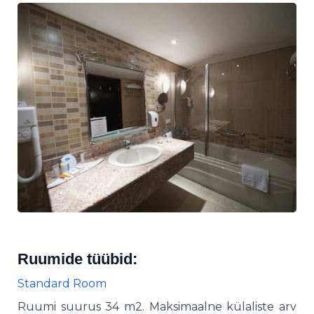
Ruumide tüübid:
Standard Room
Ruumi suurus 34 m2. Maksimaalne külaliste arv