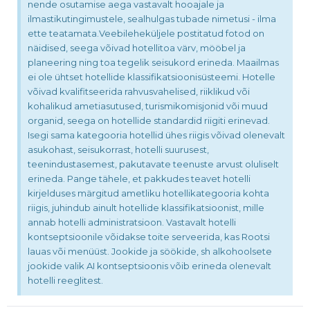
nende osutamise aega vastavalt hooajale ja
ilmastikutingimustele, sealhulgas tubade nimetusi - ilma
ette teatamata.Veebileheküljele postitatud fotod on
näidised, seega võivad hotellitoa värv, mööbel ja
planeering ning toa tegelik seisukord erineda. Maailmas
ei ole ühtset hotellide klassifikatsioonisüsteemi. Hotelle
võivad kvalifitseerida rahvusvahelised, riiklikud või
kohalikud ametiasutused, turismikomisjonid või muud
organid, seega on hotellide standardid riigiti erinevad.
Isegi sama kategooria hotellid ühes riigis võivad olenevalt
asukohast, seisukorrast, hotelli suurusest,
teenindustasemest, pakutavate teenuste arvust oluliselt
erineda. Pange tähele, et pakkudes teavet hotelli
kirjelduses märgitud ametliku hotellikategooria kohta
riigis, juhindub ainult hotellide klassifikatsioonist, mille
annab hotelli administratsioon. Vastavalt hotelli
kontseptsioonile võidakse toite serveerida, kas Rootsi
lauas või menüüst. Jookide ja söökide, sh alkohoolsete
jookide valik AI kontseptsioonis võib erineda olenevalt
hotelli reeglitest.