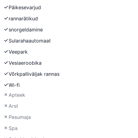
Päikesevarjud
rannarätikud
snorgeldamine
Sularahaautomaat
Veepark
Vesiaeroobika
Võrkpalliväljak rannas
Wi-fi
Apteek
Arst
Pesumaja
Spa