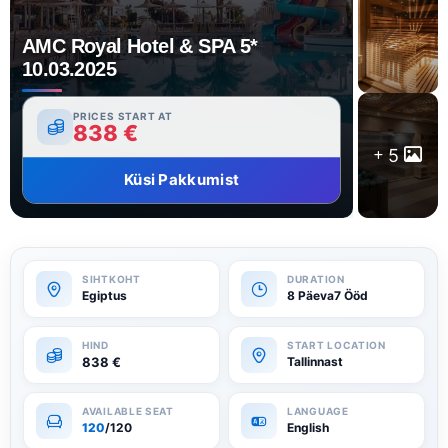
AMC Royal Hotel & SPA 5*
10.03.2025
PRICES START AT
838
€
5
Küsi Pakkumist
Egiptus
8 Päeva7 Ööd
838
€
Tallinnast
120
/120
English