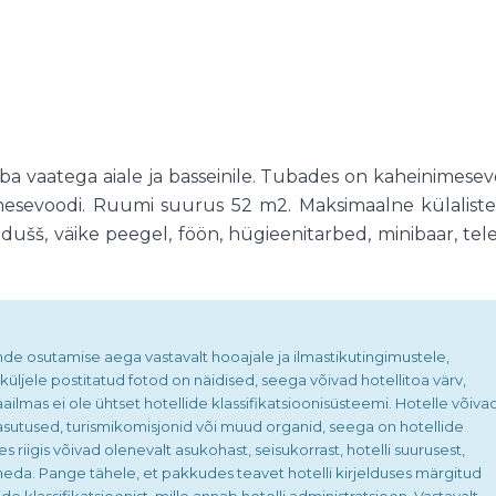
 vaatega aiale ja basseinile. Tubades on kaheinimesev
imesevoodi. Ruumi suurus 52 m2. Maksimaalne külaliste
, dušš, väike peegel, föön, hügieenitarbed, minibaar, tel
nde osutamise aega vastavalt hooajale ja ilmastikutingimustele,
üljele postitatud fotod on näidised, seega võivad hotellitoa värv,
ilmas ei ole ühtset hotellide klassifikatsioonisüsteemi. Hotelle võiva
tiasutused, turismikomisjonid või muud organid, seega on hotellide
s riigis võivad olenevalt asukohast, seisukorrast, hotelli suurusest,
neda. Pange tähele, et pakkudes teavet hotelli kirjelduses märgitud