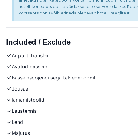
ametliku hotellikategooria kohta riigis, juhindub ainult hotell
hotelli kontseptsioonile võidakse toite serveerida, kas Roots
kontseptsioonis võib erineda olenevalt hotelli reeglitest.
Included / Exclude
Airport Transfer
Avatud bassein
Basseinsoojendusega talveperioodil
Jõusaal
lamamistoolid
Lauatennis
Lend
Majutus