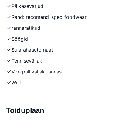
Päikesevarjud
Rand: recomend_spec_foodwear
rannarätikud
Söögid
Sularahaautomaat
Tenniseväljak
Võrkpalliväljak rannas
Wi-fi
Toiduplaan