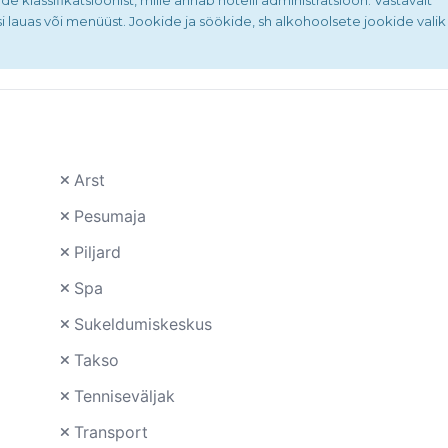
ide klassifikatsioonist, mille annab hotelli administratsioon. Vastavalt
i lauas või menüüst. Jookide ja söökide, sh alkohoolsete jookide valik
Arst
Pesumaja
Piljard
Spa
Sukeldumiskeskus
Takso
Tenniseväljak
Transport