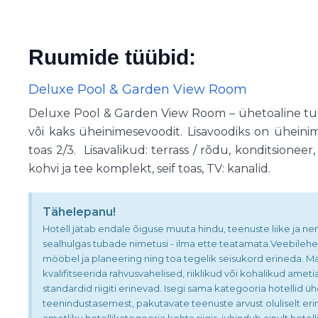
Ruumide tüübid:
Deluxe Pool & Garden View Room
Deluxe Pool & Garden View Room – ühetoaline tuba
või kaks üheinimesevoodit. Lisavoodiks on ühein
toas 2/3. Lisavalikud: terrass / rõdu, konditsioneer
kohvi ja tee komplekt, seif toas, TV: kanalid.
Tähelepanu!
Hotell jätab endale õiguse muuta hindu, teenuste liike ja ne
sealhulgas tubade nimetusi - ilma ette teatamata.Veebilehek
mööbel ja planeering ning toa tegelik seisukord erineda. Maa
kvalifitseerida rahvusvahelised, riiklikud või kohalikud ame
standardid riigiti erinevad. Isegi sama kategooria hotellid ühe
teenindustasemest, pakutavate teenuste arvust oluliselt eri