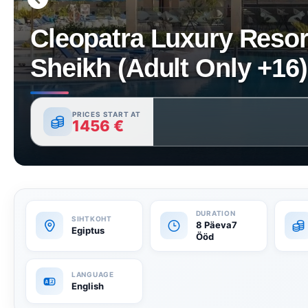
Cleopatra Luxury Resor
Sheikh (Adult Only +16)
PRICES START AT
1456
€
8 Päeva7
Egiptus
Ööd
English