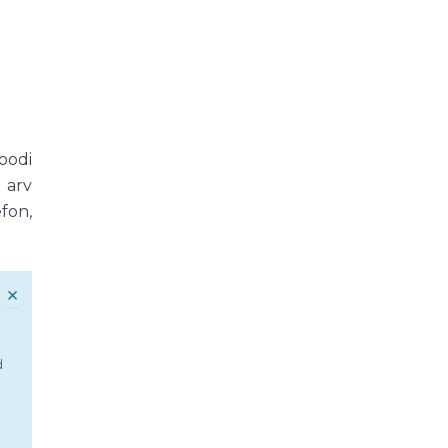
oodi
 arv
efon,
×
d