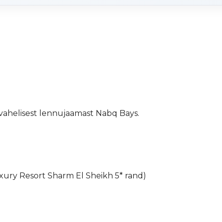
vahelisest lennujaamast Nabq Bays.
Luxury Resort Sharm El Sheikh 5* rand)