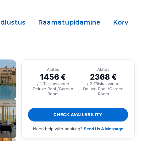
ndlustus
Raamatupidamine
Korv
Alates
Alates
1456
€
2368
€
/ 1 Täiskasvanud
/ 2 Täiskasvanud
Deluxe Pool /Garden
Deluxe Pool /Garden
Room
Room
CHECK AVAILABILITY
Need help with booking?
Send Us A Message