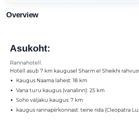
Overview
Asukoht:
Rannahotell.
Hotell asub 7 km kaugusel Sharm el Sheikhi rahvus
Kaugus Naama lahest: 18 km
Vana turu kaugus (vanalinn): 25 km
Soho väljaku kaugus: 7 km
kaugus rannapiirkonnast: teine ​​rida (Cleopatra 