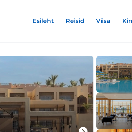
Esileht
Reisid
Viisa
Ki