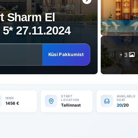
t Sharm El
 5* 27.11.2024
Küsi Pakkumist
3
1456
€
Tallinnast
20
/20