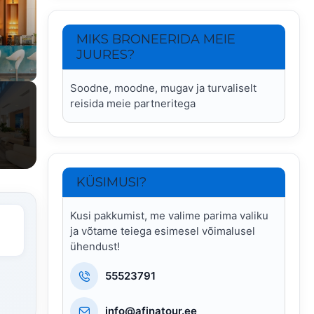
MIKS BRONEERIDA MEIE
JUURES?
Soodne, moodne, mugav ja turvaliselt
reisida meie partneritega
KÜSIMUSI?
Kusi pakkumist, me valime parima valiku
ja võtame teiega esimesel võimalusel
ühendust!
55523791
info@afinatour.ee