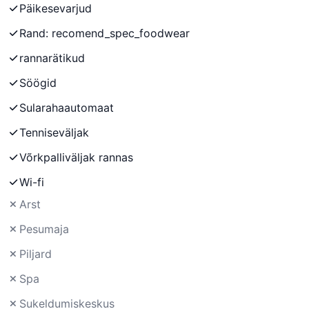
Päikesevarjud
Rand: recomend_spec_foodwear
rannarätikud
Söögid
Sularahaautomaat
Tenniseväljak
Võrkpalliväljak rannas
Wi-fi
Arst
Pesumaja
Piljard
Spa
Sukeldumiskeskus