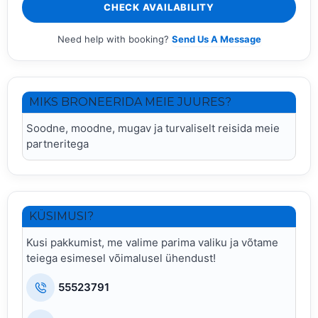
CHECK AVAILABILITY
Need help with booking?
Send Us A Message
MIKS BRONEERIDA MEIE JUURES?
Soodne, moodne, mugav ja turvaliselt reisida meie
partneritega
KÜSIMUSI?
Kusi pakkumist, me valime parima valiku ja võtame
teiega esimesel võimalusel ühendust!
55523791