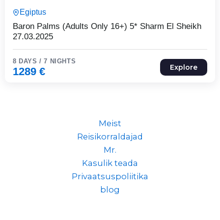
8 Päeva7 Ööd
Egiptus
Expired !
Baron Palms (Adults Only 16+) 5* Sharm El Sheikh
27.03.2025
8 DAYS / 7 NIGHTS
Explore
1289
€
Meist
Reisikorraldajad
Mr.
Kasulik teada
Privaatsuspoliitika
blog