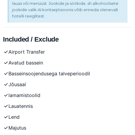
lauas või menüüst. Jookide ja söökide, sh alkohoolsete
jookide valik AI kontseptsioonis võib erineda olenevalt
hotelli reeglitest.
Included / Exclude
Airport Transfer
Avatud bassein
Basseinsoojendusega talveperioodil
Jõusaal
lamamistoolid
Lauatennis
Lend
Majutus