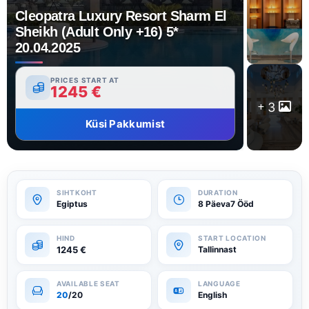
Cleopatra Luxury Resort Sharm El
Sheikh (Adult Only +16) 5*
20.04.2025
PRICES START AT
1245
€
3
Küsi Pakkumist
Egiptus
8 Päeva7 Ööd
1245
€
Tallinnast
20
/20
English