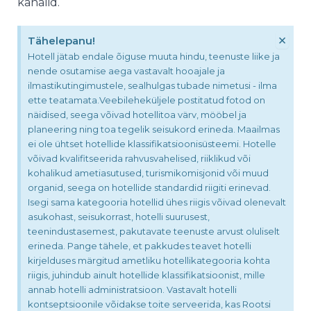
kanalid.
×
Tähelepanu!
Hotell jätab endale õiguse muuta hindu, teenuste liike ja
nende osutamise aega vastavalt hooajale ja
ilmastikutingimustele, sealhulgas tubade nimetusi - ilma
ette teatamata.Veebileheküljele postitatud fotod on
näidised, seega võivad hotellitoa värv, mööbel ja
planeering ning toa tegelik seisukord erineda. Maailmas
ei ole ühtset hotellide klassifikatsioonisüsteemi. Hotelle
võivad kvalifitseerida rahvusvahelised, riiklikud või
kohalikud ametiasutused, turismikomisjonid või muud
organid, seega on hotellide standardid riigiti erinevad.
Isegi sama kategooria hotellid ühes riigis võivad olenevalt
asukohast, seisukorrast, hotelli suurusest,
teenindustasemest, pakutavate teenuste arvust oluliselt
erineda. Pange tähele, et pakkudes teavet hotelli
kirjelduses märgitud ametliku hotellikategooria kohta
riigis, juhindub ainult hotellide klassifikatsioonist, mille
annab hotelli administratsioon. Vastavalt hotelli
kontseptsioonile võidakse toite serveerida, kas Rootsi