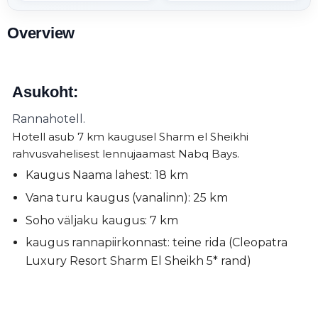
Overview
Asukoht:
Rannahotell.
Hotell asub 7 km kaugusel Sharm el Sheikhi
rahvusvahelisest lennujaamast Nabq Bays.
Kaugus Naama lahest: 18 km
Vana turu kaugus (vanalinn): 25 km
Soho väljaku kaugus: 7 km
kaugus rannapiirkonnast: teine ​​rida (Cleopatra
Luxury Resort Sharm El Sheikh 5* rand)