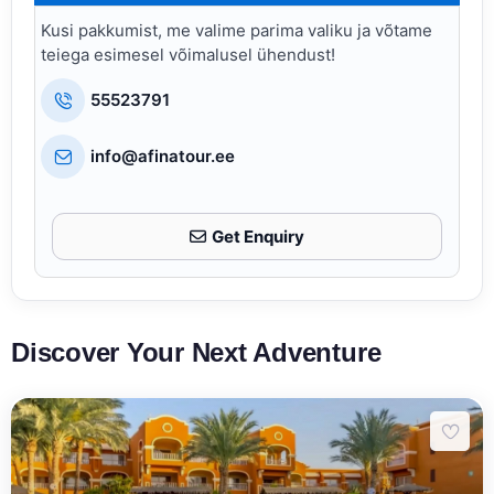
Kusi pakkumist, me valime parima valiku ja võtame
teiega esimesel võimalusel ühendust!
55523791
info@afinatour.ee
Get Enquiry
Discover Your Next Adventure