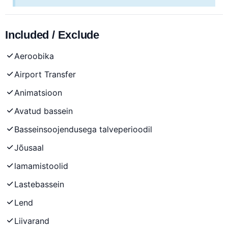
Included / Exclude
Aeroobika
Airport Transfer
Animatsioon
Avatud bassein
Basseinsoojendusega talveperioodil
Jõusaal
lamamistoolid
Lastebassein
Lend
Liivarand