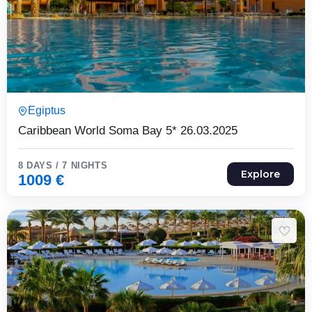
8 Päeva7 Ööd
Egiptus
Expired !
Caribbean World Soma Bay 5* 26.03.2025
8 DAYS / 7 NIGHTS
Explore
1009
€