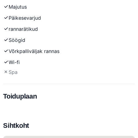
Majutus
Päikesevarjud
rannarätikud
Söögid
Võrkpalliväljak rannas
Wi-fi
Spa
Toiduplaan
Sihtkoht