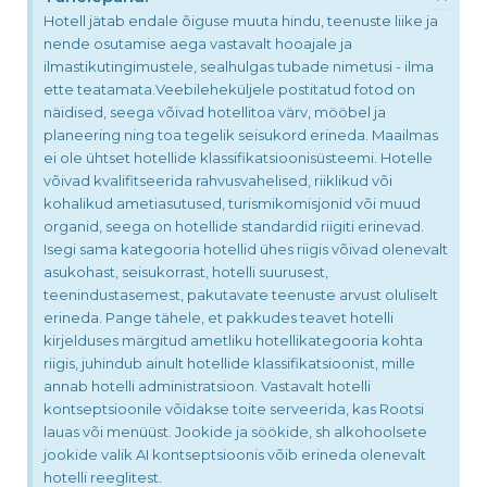
Hotell jätab endale õiguse muuta hindu, teenuste liike ja
nende osutamise aega vastavalt hooajale ja
ilmastikutingimustele, sealhulgas tubade nimetusi - ilma
ette teatamata.Veebileheküljele postitatud fotod on
näidised, seega võivad hotellitoa värv, mööbel ja
planeering ning toa tegelik seisukord erineda. Maailmas
ei ole ühtset hotellide klassifikatsioonisüsteemi. Hotelle
võivad kvalifitseerida rahvusvahelised, riiklikud või
kohalikud ametiasutused, turismikomisjonid või muud
organid, seega on hotellide standardid riigiti erinevad.
Isegi sama kategooria hotellid ühes riigis võivad olenevalt
asukohast, seisukorrast, hotelli suurusest,
teenindustasemest, pakutavate teenuste arvust oluliselt
erineda. Pange tähele, et pakkudes teavet hotelli
kirjelduses märgitud ametliku hotellikategooria kohta
riigis, juhindub ainult hotellide klassifikatsioonist, mille
annab hotelli administratsioon. Vastavalt hotelli
kontseptsioonile võidakse toite serveerida, kas Rootsi
lauas või menüüst. Jookide ja söökide, sh alkohoolsete
jookide valik AI kontseptsioonis võib erineda olenevalt
hotelli reeglitest.