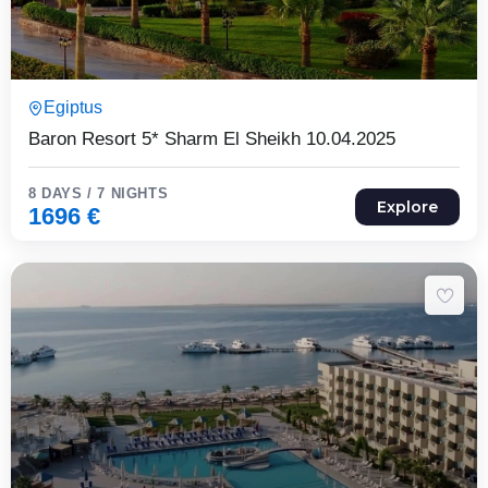
8 Päeva7 Ööd
Egiptus
Expired !
Baron Resort 5* Sharm El Sheikh 10.04.2025
8 DAYS / 7 NIGHTS
Explore
1696
€