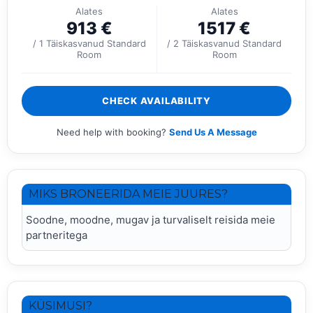
Alates
Alates
913
€
1517
€
/ 1 Täiskasvanud Standard
/ 2 Täiskasvanud Standard
Room
Room
CHECK AVAILABILITY
Need help with booking?
Send Us A Message
MIKS BRONEERIDA MEIE JUURES?
Soodne, moodne, mugav ja turvaliselt reisida meie
partneritega
KÜSIMUSI?