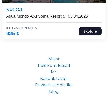
8 Päeva7 Ööd
Egiptus
Expired !
Aqua Mondo Abu Soma Resort 5* 03.04.2025
8 DAYS / 7 NIGHTS
Explore
925
€
Meist
Reisikorraldajad
Mr.
Kasulik teada
Privaatsuspoliitika
blog