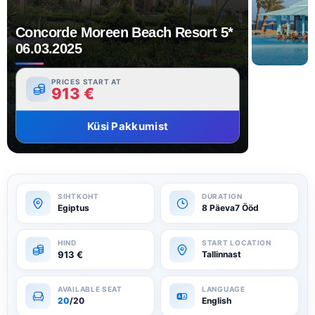
Concorde Moreen Beach Resort 5*
06.03.2025
PRICES START AT
913
€
Küsi Pakkumist
Egiptus
8 Päeva7 Ööd
913
€
Tallinnast
20
/20
English