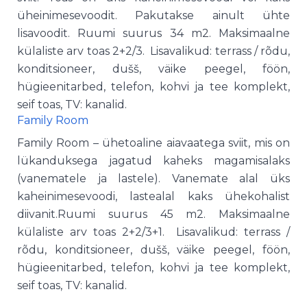
üheinimesevoodit. Pakutakse ainult ühte
lisavoodit. Ruumi suurus 34 m2. Maksimaalne
külaliste arv toas 2+2/3. Lisavalikud: terrass / rõdu,
konditsioneer, dušš, väike peegel, föön,
hügieenitarbed, telefon, kohvi ja tee komplekt,
seif toas, TV: kanalid.
Family Room
Family Room – ühetoaline aiavaatega sviit, mis on
lükanduksega jagatud kaheks magamisalaks
(vanematele ja lastele). Vanemate alal üks
kaheinimesevoodi, lastealal kaks ühekohalist
diivanit.Ruumi suurus 45 m2. Maksimaalne
külaliste arv toas 2+2/3+1. Lisavalikud: terrass /
rõdu, konditsioneer, dušš, väike peegel, föön,
hügieenitarbed, telefon, kohvi ja tee komplekt,
seif toas, TV: kanalid.