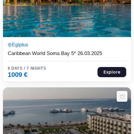
8 Päeva7 Ööd
Egiptus
Expired !
Caribbean World Soma Bay 5* 26.03.2025
8 DAYS / 7 NIGHTS
Explore
1009
€