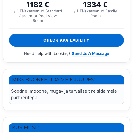
1182
€
1334
€
/ 1 Täiskasvanud Standard
/ 1 Täiskasvanud Family
Garden or Pool View
Room
Room
CHECK AVAILABILITY
Need help with booking?
Send Us A Message
MIKS BRONEERIDA MEIE JUURES?
Soodne, moodne, mugav ja turvaliselt reisida meie
partneritega
KÜSIMUSI?