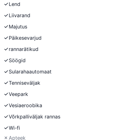
Lend
Liivarand
Majutus
Päikesevarjud
rannarätikud
Söögid
Sularahaautomaat
Tenniseväljak
Veepark
Vesiaeroobika
Võrkpalliväljak rannas
Wi-fi
Apteek