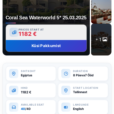
Coral Sea Waterworld 5* 25.03.2025
PRICES START AT
1182
€
1
Küsi Pakkumist
Egiptus
8 Päeva7 Ööd
1182
€
Tallinnast
40
/40
English