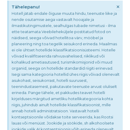
×
Tähelepanu!
Hotell jätab endale õiguse muuta hindu, teenuste liike ja
nende osutamise aega vastavalt hooajale ja
ilmastikutingimustele, sealhulgas tubade nimetusi - ilma
ette teatamata.Veebileheküljele postitatud fotod on
näidised, seega võivad hotellitoa värv, mööbel ja
planeering ning toa tegelik seisukord erineda. Maailmas
ei ole ühtset hotellide klassifikatsioonisüsteemi. Hotelle
võivad kvalifitseerida rahvusvahelised, riiklikud või
kohalikud ametiasutused, turismikomisjonid või muud
organid, seega on hotellide standardid riigiti erinevad.
Isegi sama kategooria hotellid ühes riigis võivad olenevalt
asukohast, seisukorrast, hotelli suurusest,
teenindustasemest, pakutavate teenuste arvust oluliselt
erineda. Pange tähele, et pakkudes teavet hotelli
kirjelduses märgitud ametliku hotellikategooria kohta
riigis, juhindub ainult hotellide klassifikatsioonist, mille
annab hotelli administratsioon. Vastavalt hotelli
kontseptsioonile võidakse toite serveerida, kas Rootsi
lauas või menüüst. Jookide ja söökide, sh alkohoolsete
jookide valik AI kontseptsioonis võib erineda olenevalt