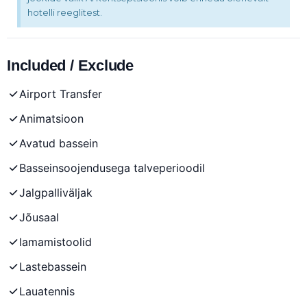
hotelli reeglitest.
Included / Exclude
Airport Transfer
Animatsioon
Avatud bassein
Basseinsoojendusega talveperioodil
Jalgpalliväljak
Jõusaal
lamamistoolid
Lastebassein
Lauatennis