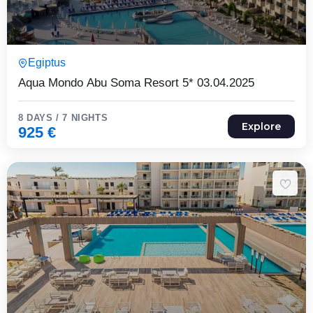
8 Päeva7 Ööd
Egiptus
Expired !
Aqua Mondo Abu Soma Resort 5* 03.04.2025
8 DAYS / 7 NIGHTS
Explore
925
€