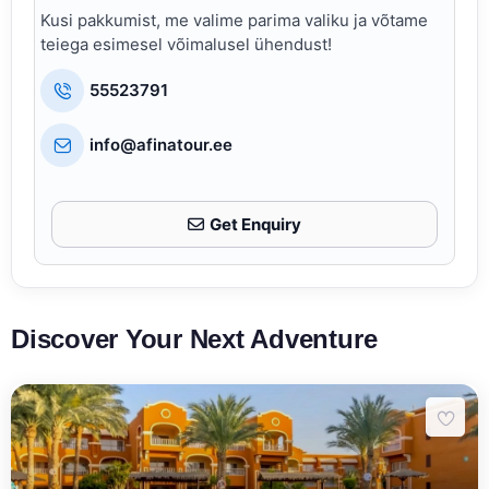
Kusi pakkumist, me valime parima valiku ja võtame
teiega esimesel võimalusel ühendust!
55523791
info@afinatour.ee
Get Enquiry
Discover Your Next Adventure