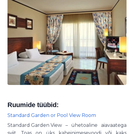
Ruumide tüübid:
Standard Garden or Pool View Room
Standard Garden View
– ühetoaline aiavaatega
sviit. Toas on üks kaheinimesevoodi või kaks