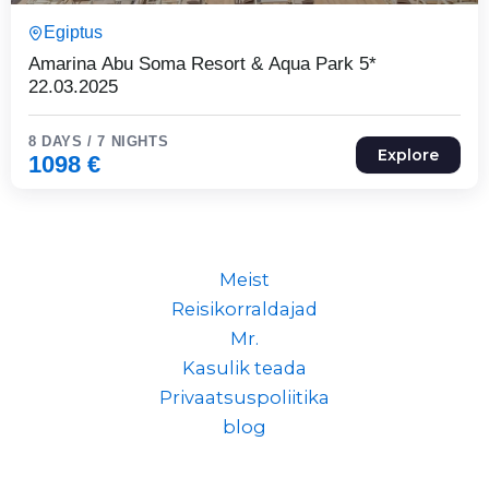
8 Päeva7 Ööd
Egiptus
Expired !
Amarina Abu Soma Resort & Aqua Park 5*
22.03.2025
8 DAYS / 7 NIGHTS
Explore
1098
€
Meist
Reisikorraldajad
Mr.
Kasulik teada
Privaatsuspoliitika
blog