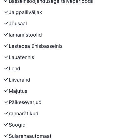
Basseinsoojendusega talveperioodil
Jalgpalliväljak
Jõusaal
lamamistoolid
Lasteosa ühisbasseinis
Lauatennis
Lend
Liivarand
Majutus
Päikesevarjud
rannarätikud
Söögid
Sularahaautomaat