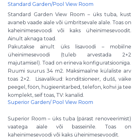
Standard Garden/Pool View Room
Standard Garden View Room – üks tuba, kust
avaneb vaade aiale või ümbritsevale alale. Toas on
kaheinimesevoodi või kaks üheinimesevoodit.
Ainult aknaga toad.
Pakutakse ainult üks lisavoodi – mobiilne
üheinimesevoodi (tuleb arvestada 2+2
majutamisel). Toad on erineva konfiguratsiooniga.
Ruumi suurus 34 m2. Maksimaalne külaliste arv
toas 2+2. Lisavalikud: konditsioneer, dušš, väike
peegel, föön, hügieenitarbed, telefon, kohvi ja tee
komplekt, seif toas, TV: kanalid.
Superior Garden/ Pool View Room
Superior Room – üks tuba (pärast renoveerimist)
vaatega aiale või basseinile. Toas on
kaheinimesevoodi või kaks üheinimesevoodit.