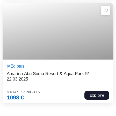
8 Päeva7 Ööd
Egiptus
Expired !
Amarina Abu Soma Resort & Aqua Park 5*
22.03.2025
8 DAYS / 7 NIGHTS
Explore
1098
€