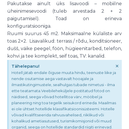
Pakutakse ainult üks lisavoodi – mobiilne
üheinimesevoodi (tuleb arvestada 2 + 2
paigutamisel). Toad on erineva
konfiguratsiooniga.
Ruumi suurus 45 m2. Maksimaalne külaliste arv
toas 2+2. Lisavalikud: terrass / rõdu, konditsioneer,
dušš, väike peegel, föön, hügieenitarbed, telefon,
kohvi ja tee komplekt, seif toas, TV: kanalid.
×
Tähelepanu!
Hotell jätab endale õiguse muuta hindu, teenuste liike ja
nende osutamise aega vastavalt hooajale ja
ilmastikutingimustele, sealhulgas tubade nimetusi - ilma
ette teatamata.Veebileheküljele postitatud fotod on
näidised, seega võivad hotellitoa värv, mööbel ja
planeering ning toa tegelik seisukord erineda. Maailmas
ei ole ühtset hotellide klassifikatsioonisüsteemi. Hotelle
võivad kvalifitseerida rahvusvahelised, riiklikud või
kohalikud ametiasutused, turismikomisjonid või muud
organid, seega on hotellide standardid riigiti erinevad.