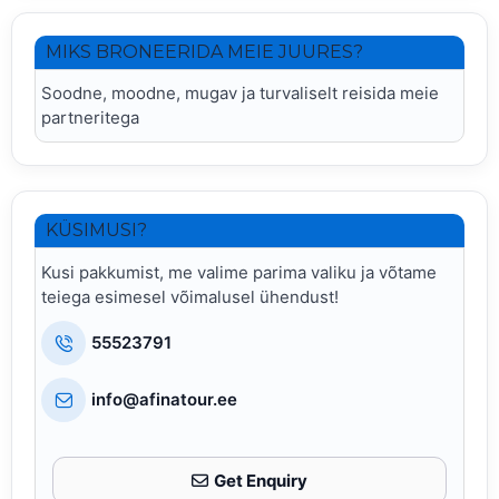
MIKS BRONEERIDA MEIE JUURES?
Soodne, moodne, mugav ja turvaliselt reisida meie
partneritega
KÜSIMUSI?
Kusi pakkumist, me valime parima valiku ja võtame
teiega esimesel võimalusel ühendust!
55523791
info@afinatour.ee
Get Enquiry