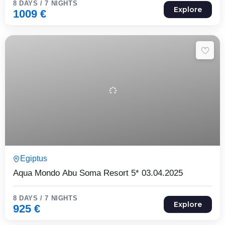
8 DAYS / 7 NIGHTS
Explore
1009
€
8 Päeva7 Ööd
Egiptus
Expired !
Aqua Mondo Abu Soma Resort 5* 03.04.2025
8 DAYS / 7 NIGHTS
Explore
925
€