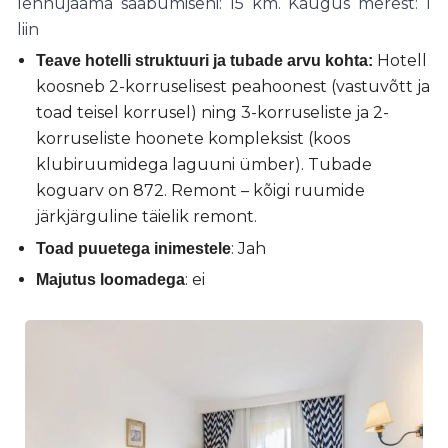
lennujaama saabumiseni: 15 km.
Kaugus merest: 1
liin
Hotell
Teave hotelli struktuuri ja tubade arvu kohta:
koosneb 2-korruselisest peahoonest (vastuvõtt ja
toad teisel korrusel) ning 3-korruseliste ja 2-
korruseliste hoonete kompleksist (koos
klubiruumidega laguuni ümber). Tubade
koguarv on 872. Remont – kõigi ruumide
järkjärguline täielik remont.
: Jah
Toad puuetega inimestele
: ei
Majutus loomadega