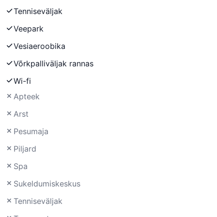
Tenniseväljak
Veepark
Vesiaeroobika
Võrkpalliväljak rannas
Wi-fi
Apteek
Arst
Pesumaja
Piljard
Spa
Sukeldumiskeskus
Tenniseväljak