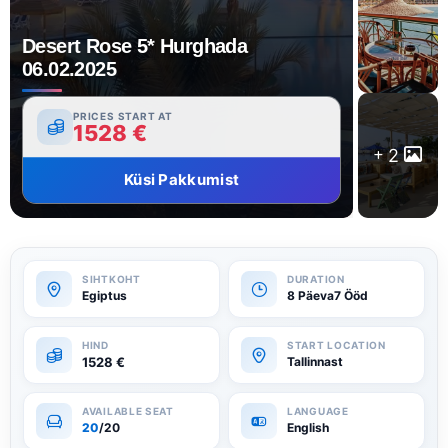
Desert Rose 5* Hurghada
06.02.2025
PRICES START AT
1528
€
2
Küsi Pakkumist
Egiptus
8 Päeva7 Ööd
1528
€
Tallinnast
20
/20
English