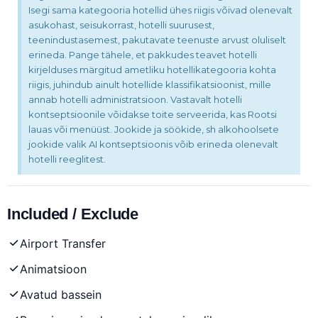
Isegi sama kategooria hotellid ühes riigis võivad olenevalt
asukohast, seisukorrast, hotelli suurusest,
teenindustasemest, pakutavate teenuste arvust oluliselt
erineda. Pange tähele, et pakkudes teavet hotelli
kirjelduses märgitud ametliku hotellikategooria kohta
riigis, juhindub ainult hotellide klassifikatsioonist, mille
annab hotelli administratsioon. Vastavalt hotelli
kontseptsioonile võidakse toite serveerida, kas Rootsi
lauas või menüüst. Jookide ja söökide, sh alkohoolsete
jookide valik AI kontseptsioonis võib erineda olenevalt
hotelli reeglitest.
Included / Exclude
Airport Transfer
Animatsioon
Avatud bassein