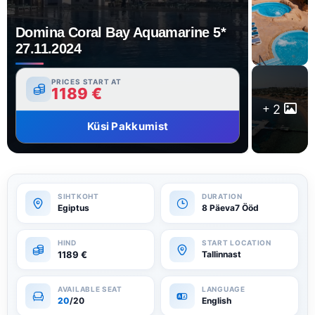
Domina Coral Bay Aquamarine 5*
27.11.2024
PRICES START AT
1189
€
2
Küsi Pakkumist
Egiptus
8 Päeva7 Ööd
1189
€
Tallinnast
20
/20
English