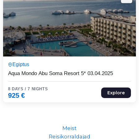
8 Päeva7 Ööd
Egiptus
Expired !
Aqua Mondo Abu Soma Resort 5* 03.04.2025
8 DAYS / 7 NIGHTS
Explore
925
€
Meist
Reisikorraldajad