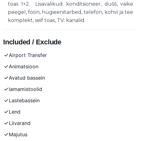
toas 1+2. Lisavalikud: konditsioneer, dušš, väike
peegel, föön, hügieenitarbed, telefon, kohvi ja tee
komplekt, seif toas, TV: kanalid.
Included / Exclude
Airport Transfer
Animatsioon
Avatud bassein
lamamistoolid
Lastebassein
Lend
Liivarand
Majutus