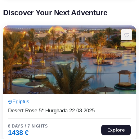
Discover Your Next Adventure
8 Päeva7 Ööd
Egiptus
Expired !
Desert Rose 5* Hurghada 22.03.2025
8 DAYS / 7 NIGHTS
Explore
1438
€