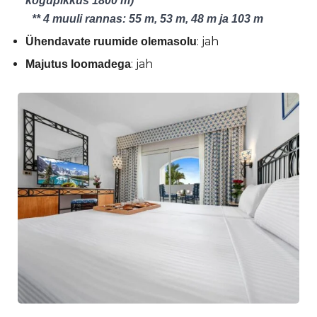
kogupikkus 1800 m)
** 4 muuli rannas: 55 m, 53 m, 48 m ja 103 m
: jah
Ühendavate ruumide olemasolu
: jah
Majutus loomadega