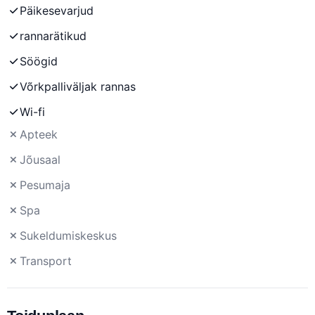
Päikesevarjud
rannarätikud
Söögid
Võrkpalliväljak rannas
Wi-fi
Apteek
Jõusaal
Pesumaja
Spa
Sukeldumiskeskus
Transport