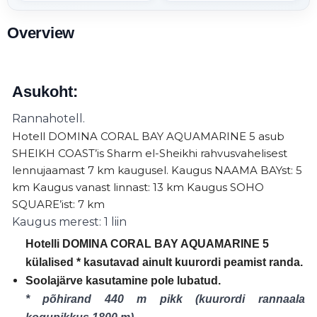
Overview
Asukoht:
Rannahotell.
Hotell DOMINA CORAL BAY AQUAMARINE 5 asub
SHEIKH COAST’is Sharm el-Sheikhi rahvusvahelisest
lennujaamast 7 km kaugusel. Kaugus NAAMA BAYst: 5
km Kaugus vanast linnast: 13 km Kaugus SOHO
SQUARE’ist: 7 km
Kaugus merest: 1 liin
Hotelli DOMINA CORAL BAY AQUAMARINE 5
külalised * kasutavad ainult kuurordi peamist randa.
Soolajärve kasutamine pole lubatud.
* põhirand 440 m pikk (kuurordi rannaala