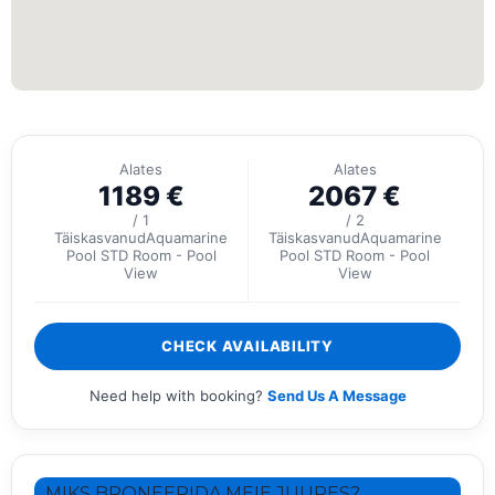
Alates
Alates
1189
€
2067
€
/ 1
/ 2
TäiskasvanudAquamarine
TäiskasvanudAquamarine
Pool STD Room - Pool
Pool STD Room - Pool
View
View
CHECK AVAILABILITY
Need help with booking?
Send Us A Message
MIKS BRONEERIDA MEIE JUURES?