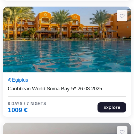
8 Päeva7 Ööd
Egiptus
Expired !
Caribbean World Soma Bay 5* 26.03.2025
8 DAYS / 7 NIGHTS
Explore
1009
€