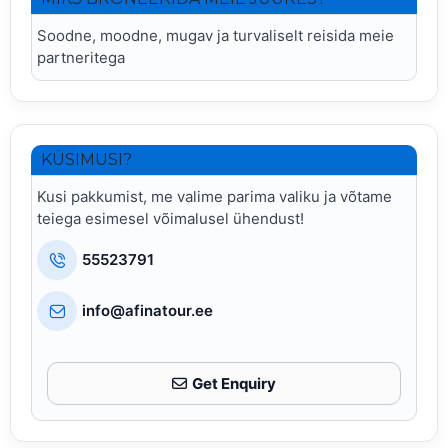
Soodne, moodne, mugav ja turvaliselt reisida meie
partneritega
KÜSIMUSI?
Kusi pakkumist, me valime parima valiku ja võtame
teiega esimesel võimalusel ühendust!
55523791
info@afinatour.ee
Get Enquiry