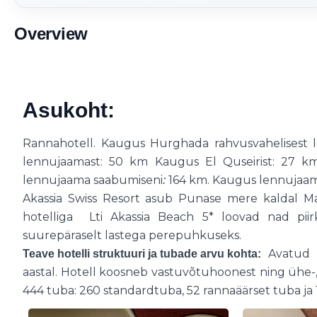
Overview
Asukoht:
Rannahotell. Kaugus Hurghada rahvusvahelisest 
lennujaamast: 50 km Kaugus El Quseirist: 27 km
lennujaama saabumiseni
164 km. Kaugus lennujaa
:
Akassia Swiss Resort asub Punase mere kaldal Mar
hotelliga
Lti Akassia Beach 5* loovad nad piir
suurepäraselt lastega perepuhkuseks.
Avatud 2
Teave hotelli struktuuri ja tubade arvu kohta:
aastal. Hotell koosneb vastuvõtuhoonest ning ühe-,
444 tuba: 260 standardtuba, 52 rannaäärset tuba ja