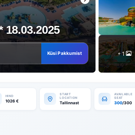
* 18.03.2025
Küsi Pakkumist
1
1026
€
Tallinnast
300
/300