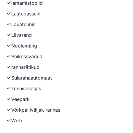
lamamistoolid
Lastebassein
Lauatennis
Liivarand
Noolemäng
Päikesevarjud
rannarätikud
Sularahaautomaat
Tenniseväljak
Veepark
Võrkpalliväljak rannas
Wi-fi