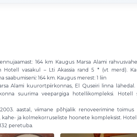
lennujaamast: 164 km Kaugus Marsa Alami rahvusvahel
 Hotell vasakul – Lti Akassia rand 5 * (vt merd). K
ma saabumiseni
164 km.
Kaugus merest: 1 liin
:
sa Alami kuurortpiirkonnas, El Quseiri linna lähedal.
konna suurima veepargiga hotellikompleksi. Hotell 
003. aastal, viimane põhjalik renoveerimine toimus 
 kahe- ja kolmekorruseliste hoonete kompleksist. Hotell
 132 peretuba.