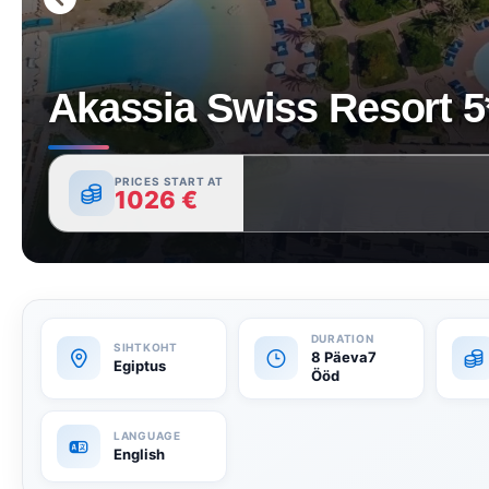
Akassia Swiss Resort 5
PRICES START AT
1026
€
8 Päeva7
Egiptus
Ööd
English