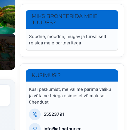
MIKS BRONEERIDA MEIE
JUURES?
Soodne, moodne, mugav ja turvaliselt
reisida meie partneritega
KÜSIMUSI?
Kusi pakkumist, me valime parima valiku
ja võtame teiega esimesel võimalusel
ühendust!
55523791
info@afinatour.ee