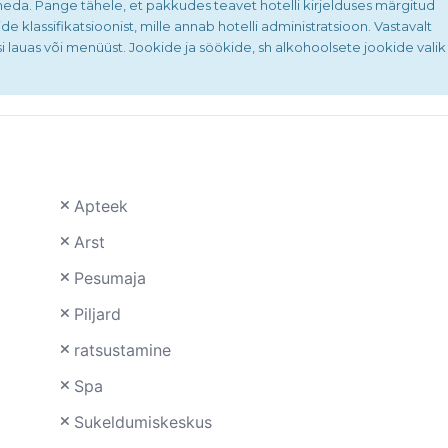
neda. Pange tähele, et pakkudes teavet hotelli kirjelduses märgitud
ide klassifikatsioonist, mille annab hotelli administratsioon. Vastavalt
i lauas või menüüst. Jookide ja söökide, sh alkohoolsete jookide valik
Apteek
Arst
Pesumaja
Piljard
ratsustamine
Spa
Sukeldumiskeskus