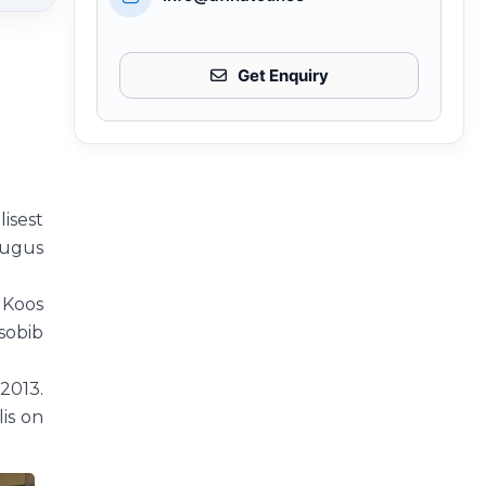
Get Enquiry
isest
augus
 Koos
sobib
2013.
is on