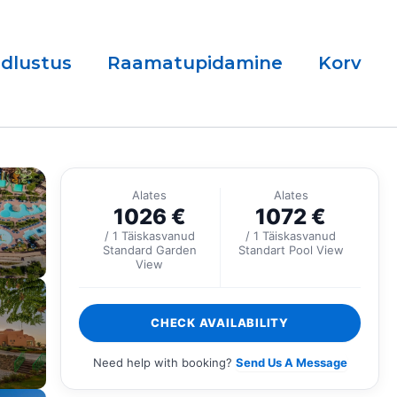
ndlustus
Raamatupidamine
Korv
Alates
Alates
1026
€
1072
€
/ 1 Täiskasvanud
/ 1 Täiskasvanud
Standard Garden
Standart Pool View
View
CHECK AVAILABILITY
Need help with booking?
Send Us A Message