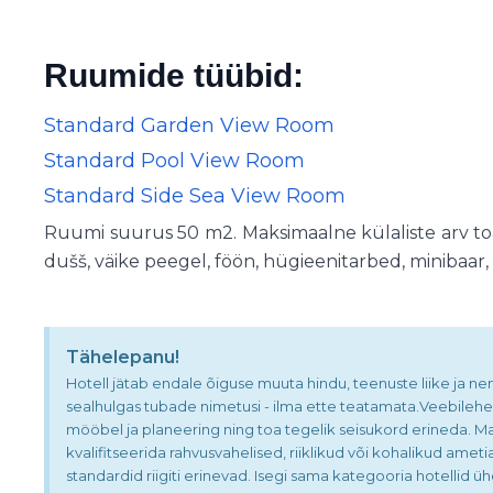
Ruumide tüübid:
Standard Garden View Room
Standard Pool View Room
Standard Side Sea View Room
Ruumi suurus 50 m2. Maksimaalne külaliste arv toas 
dušš, väike peegel, föön, hügieenitarbed, minibaar, t
Tähelepanu!
Hotell jätab endale õiguse muuta hindu, teenuste liike ja ne
sealhulgas tubade nimetusi - ilma ette teatamata.Veebilehek
mööbel ja planeering ning toa tegelik seisukord erineda. Maa
kvalifitseerida rahvusvahelised, riiklikud või kohalikud ame
standardid riigiti erinevad. Isegi sama kategooria hotellid ühe