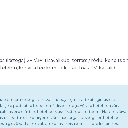
(lastega) 2+2/3+1 Lisavalikud: terrass / rõdu, konditsio
elefon, kohvi ja tee komplekt, seif toas, TV: kanalid.
nde osutamise aega vastavalt hooajale ja ilmastikutingimustele,
üljele postitatud fotod on näidised, seega võivad hotellitoa värv,
ilmas ei ole ühtset hotellide klassifikatsioonisüsteemi. Hotelle võiva
tiasutused, turismikomisjonid või muud organid, seega on hotellide
s riigis võivad olenevalt asukohast, seisukorrast, hotelli suurusest,