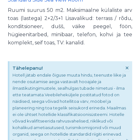
Ruumi suurus 50 m2. Maksimaalne külaliste arv
toas (lastega) 2+2/3+1 Lisavalikud: terrass / rõdu,
konditsioneer, dušš, väike peegel, föön,
hügieenitarbed, minibaar, telefon, kohvi ja tee
komplekt, seif toas, TV: kanalid.
×
Tähelepanu!
Hotell jätab endale õiguse muuta hindu, teenuste liike ja
nende osutamise aega vastavalt hooajale ja
ilmastikutingimustele, sealhulgas tubade nimetusi - ilma
ette teatamata.Veebileheküljele postitatud fotod on
näidised, seega võivad hotellitoa värv, mööbel ja
planeering ning toa tegelik seisukord erineda. Maailmas
ei ole ühtset hotellide klassifikatsioonisüsteemi. Hotelle
võivad kvalifitseerida rahvusvahelised, riiklikud või
kohalikud ametiasutused, turismikomisjonid või muud
organid, seega on hotellide standardid riigiti erinevad.