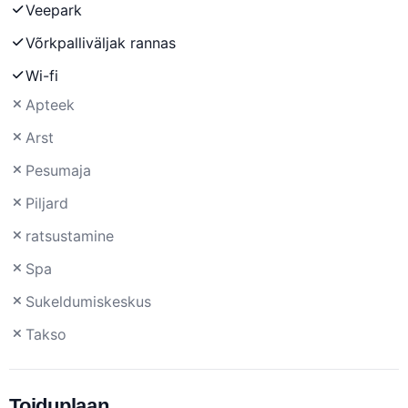
Veepark
Võrkpalliväljak rannas
Wi-fi
Apteek
Arst
Pesumaja
Piljard
ratsustamine
Spa
Sukeldumiskeskus
Takso
Toiduplaan