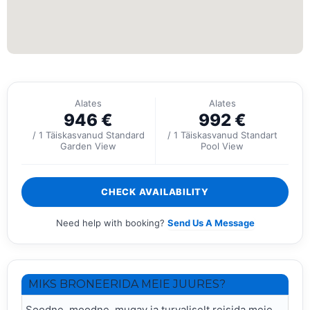
Alates
Alates
946
€
992
€
/ 1 Täiskasvanud Standard
/ 1 Täiskasvanud Standart
Garden View
Pool View
CHECK AVAILABILITY
Need help with booking?
Send Us A Message
MIKS BRONEERIDA MEIE JUURES?
Soodne, moodne, mugav ja turvaliselt reisida meie