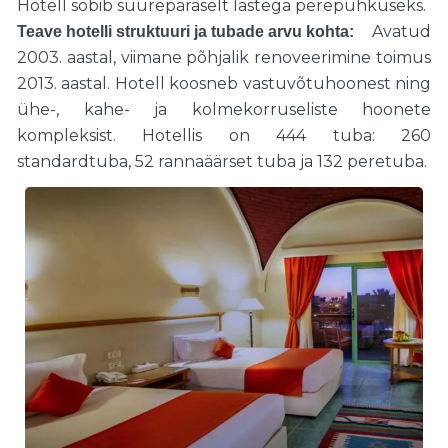
Hotell sobib suurepäraselt lastega perepuhkuseks.
Avatud
Teave hotelli struktuuri ja tubade arvu kohta:
2003. aastal, viimane põhjalik renoveerimine toimus
2013. aastal. Hotell koosneb vastuvõtuhoonest ning
ühe-, kahe- ja kolmekorruseliste hoonete
kompleksist. Hotellis on 444 tuba: 260
standardtuba, 52 rannaäärset tuba ja 132 peretuba.