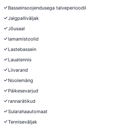
Basseinsoojendusega talveperioodil
Jalgpalliväljak
Jõusaal
lamamistoolid
Lastebassein
Lauatennis
Liivarand
Noolemäng
Päikesevarjud
rannarätikud
Sularahaautomaat
Tenniseväljak