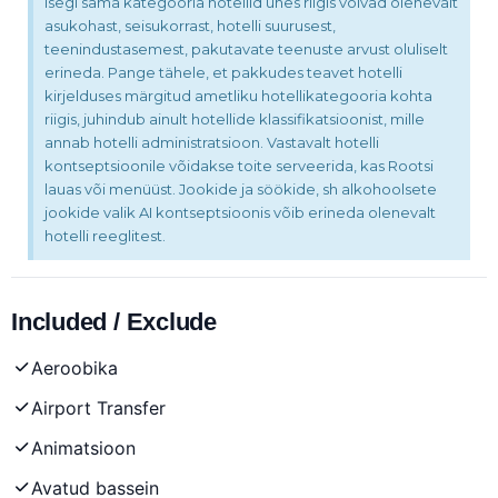
Isegi sama kategooria hotellid ühes riigis võivad olenevalt
asukohast, seisukorrast, hotelli suurusest,
teenindustasemest, pakutavate teenuste arvust oluliselt
erineda. Pange tähele, et pakkudes teavet hotelli
kirjelduses märgitud ametliku hotellikategooria kohta
riigis, juhindub ainult hotellide klassifikatsioonist, mille
annab hotelli administratsioon. Vastavalt hotelli
kontseptsioonile võidakse toite serveerida, kas Rootsi
lauas või menüüst. Jookide ja söökide, sh alkohoolsete
jookide valik AI kontseptsioonis võib erineda olenevalt
hotelli reeglitest.
Included / Exclude
Aeroobika
Airport Transfer
Animatsioon
Avatud bassein