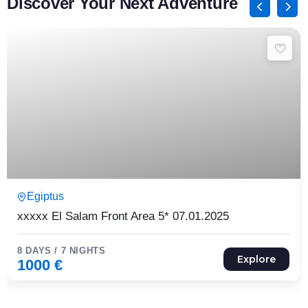
Discover Your Next Adventure
8 Päeva7 Ööd
Egiptus
Expired !
xxxxx El Salam Front Area 5* 07.01.2025
8 DAYS / 7 NIGHTS
Explore
1000
€