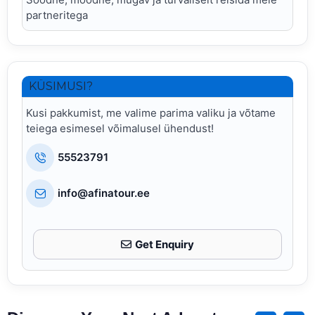
partneritega
KÜSIMUSI?
Kusi pakkumist, me valime parima valiku ja võtame
teiega esimesel võimalusel ühendust!
55523791
info@afinatour.ee
Get Enquiry