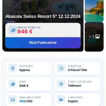
Akassia Swiss Resort 5* 12.12.2024
PRICES START AT
946
€
1
Küsi Pakkumist
Egiptus
8 Päeva7 Ööd
946
€
Tallinnast
300
/300
English