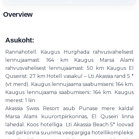
Overview
Asukoht:
Rannahotell. Kaugus Hurghada rahvusvahelisest
lennujaamast: 164 km Kaugus Marsa Alami
rahvusvahelisest lennujaamast: 50 km Kaugus El
Quseirist: 27 km Hotell vasakul – Lti Akassia rand 5 *
(vt merd). Kaugus lennujaama saabumiseni
164 km.
:
Kaugus lennujaama saabumiseni
164 km.
Kaugus
:
merest: 1 liin
Akassia Swiss Resort asub Punase mere kaldal
Marsa Alami kuurortpiirkonnas, El Quseiri linna
lähedal. Koos hotelliga
Lti Akassia Beach 5* loovad
nad piirkonna suurima veepargiga hotellikompleksi.