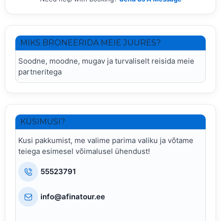
MIKS BRONEERIDA MEIE JUURES?
Soodne, moodne, mugav ja turvaliselt reisida meie
partneritega
KÜSIMUSI?
Kusi pakkumist, me valime parima valiku ja võtame
teiega esimesel võimalusel ühendust!
55523791
info@afinatour.ee