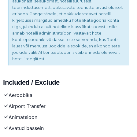
asukohast, seisukorrast, hotelli suurusest,
teenindustasemest, pakutavate teenuste arvust oluliselt
erineda. Pange tähele, et pakkudes teavet hotelli
kirjelduses märgitud ametliku hotellikategooria kohta
riigis, juhindub ainult hotellide klassifikatsioonist, mille
annab hotelli administratsioon. Vastavalt hotelli
kontseptsioonile võidakse toite serveerida, kas Rootsi
lauas või menüüst. Jookide ja söökide, sh alkohoolsete
jookide valik AI kontseptsioonis võib erineda olenevalt
hotelli reeglitest.
Included / Exclude
Aeroobika
Airport Transfer
Animatsioon
Avatud bassein