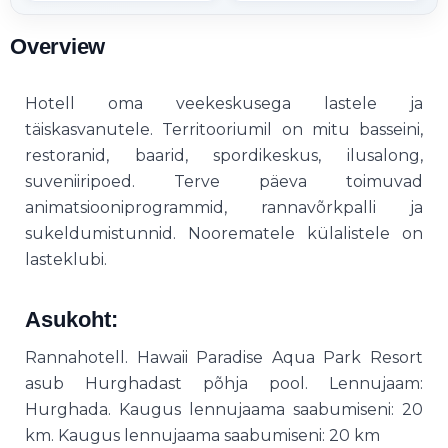
Overview
Hotell oma veekeskusega lastele ja
täiskasvanutele. Territooriumil on mitu basseini,
restoranid, baarid, spordikeskus, ilusalong,
suveniiripoed. Terve päeva toimuvad
animatsiooniprogrammid, rannavõrkpalli ja
sukeldumistunnid. Noorematele külalistele on
lasteklubi.
Asukoht:
Rannahotell. Hawaii Paradise Aqua Park Resort
asub Hurghadast põhja pool. Lennujaam:
Hurghada. Kaugus lennujaama saabumiseni: 20
km. Kaugus lennujaama saabumiseni: 20 km