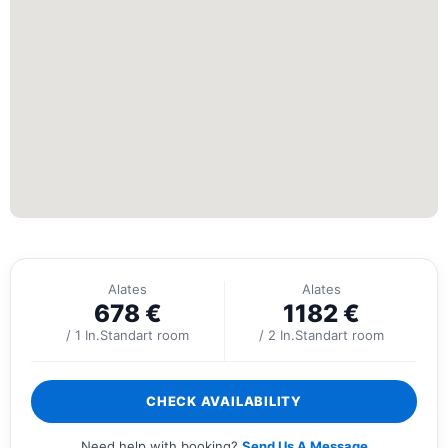
Alates
Alates
678
€
1182
€
/ 1 In.Standart room
/ 2 In.Standart room
CHECK AVAILABILITY
Need help with booking?
Send Us A Message