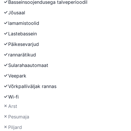
Basseinsoojendusega talveperioodil
Jõusaal
lamamistoolid
Lastebassein
Päikesevarjud
rannarätikud
Sularahaautomaat
Veepark
Võrkpalliväljak rannas
Wi-fi
Arst
Pesumaja
Piljard