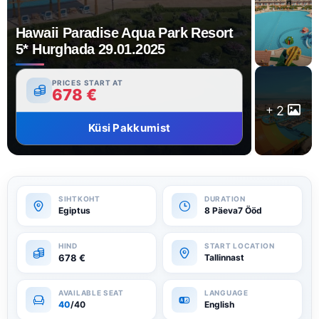
Hawaii Paradise Aqua Park Resort
5* Hurghada 29.01.2025
PRICES START AT
678
€
2
Küsi Pakkumist
Egiptus
8 Päeva7 Ööd
678
€
Tallinnast
40
/40
English