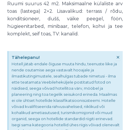
Ruumi suurus 42 m2. Maksimaalne külaliste arv
toas (lastega) 2+2. Lisavalikud: terrass / rõdu,
konditsioneer, dušš, väike peegel, föön,
hügieenitarbed, minibaar, telefon, kohvi ja tee
komplekt, seif toas, TV: kanalid.
×
Tähelepanu!
Hotell jätab endale õiguse muuta hindu, teenuste liike ja
nende osutamise aega vastavalt hooajale ja
ilmastikutingimustele, sealhulgas tubade nimetusi - ilma
ette teatamata.Veebileheküljele postitatud fotod on
näidised, seega võivad hotellitoa värv, mööbel ja
planeering ning toa tegelik seisukord erineda. Maailmas
ei ole ühtset hotellide klassifikatsioonisüsteemi. Hotelle
võivad kvalifitseerida rahvusvahelised, riiklikud või
kohalikud ametiasutused, turismikomisjonid või muud
organid, seega on hotellide standardid riigiti erinevad.
Isegi sama kategooria hotellid ühes riigis võivad olenevalt