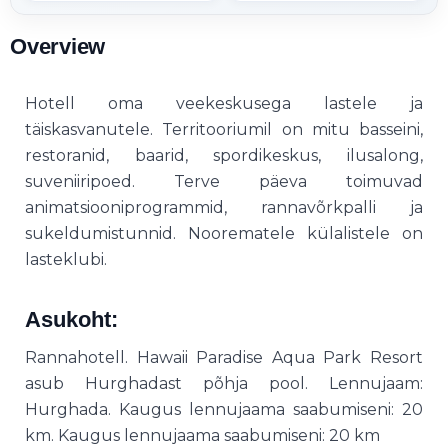
Overview
Hotell oma veekeskusega lastele ja
täiskasvanutele. Territooriumil on mitu basseini,
restoranid, baarid, spordikeskus, ilusalong,
suveniiripoed. Terve päeva toimuvad
animatsiooniprogrammid, rannavõrkpalli ja
sukeldumistunnid. Noorematele külalistele on
lasteklubi.
Asukoht:
Rannahotell. Hawaii Paradise Aqua Park Resort
asub Hurghadast põhja pool. Lennujaam:
Hurghada. Kaugus lennujaama saabumiseni: 20
km. Kaugus lennujaama saabumiseni: 20 km