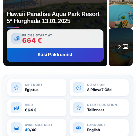
Hawaii Paradise Aqua Park Resort
5* Hurghada 13.01.2025
PRICES START AT
664
€
2
Küsi Pakkumist
Egiptus
8 Päeva7 Ööd
664
€
Tallinnast
40
/40
English