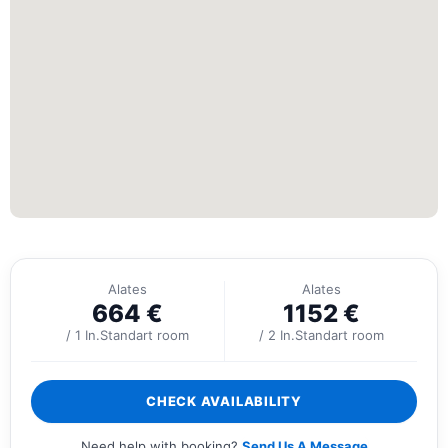
Alates
Alates
664
€
1152
€
/ 1 In.Standart room
/ 2 In.Standart room
CHECK AVAILABILITY
Need help with booking?
Send Us A Message