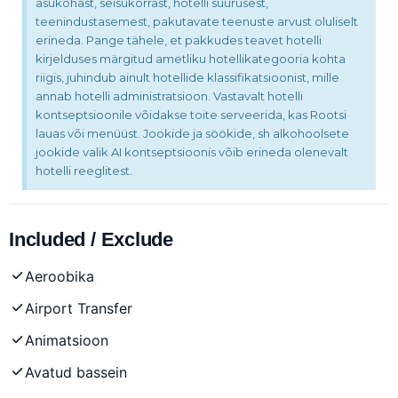
asukohast, seisukorrast, hotelli suurusest,
teenindustasemest, pakutavate teenuste arvust oluliselt
erineda. Pange tähele, et pakkudes teavet hotelli
kirjelduses märgitud ametliku hotellikategooria kohta
riigis, juhindub ainult hotellide klassifikatsioonist, mille
annab hotelli administratsioon. Vastavalt hotelli
kontseptsioonile võidakse toite serveerida, kas Rootsi
lauas või menüüst. Jookide ja söökide, sh alkohoolsete
jookide valik AI kontseptsioonis võib erineda olenevalt
hotelli reeglitest.
Included / Exclude
Aeroobika
Airport Transfer
Animatsioon
Avatud bassein