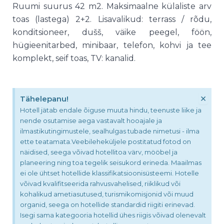
Ruumi suurus 42 m2. Maksimaalne külaliste arv
toas (lastega) 2+2. Lisavalikud: terrass / rõdu,
konditsioneer, dušš, väike peegel, föön,
hügieenitarbed, minibaar, telefon, kohvi ja tee
komplekt, seif toas, TV: kanalid.
×
Tähelepanu!
Hotell jätab endale õiguse muuta hindu, teenuste liike ja
nende osutamise aega vastavalt hooajale ja
ilmastikutingimustele, sealhulgas tubade nimetusi - ilma
ette teatamata.Veebileheküljele postitatud fotod on
näidised, seega võivad hotellitoa värv, mööbel ja
planeering ning toa tegelik seisukord erineda. Maailmas
ei ole ühtset hotellide klassifikatsioonisüsteemi. Hotelle
võivad kvalifitseerida rahvusvahelised, riiklikud või
kohalikud ametiasutused, turismikomisjonid või muud
organid, seega on hotellide standardid riigiti erinevad.
Isegi sama kategooria hotellid ühes riigis võivad olenevalt