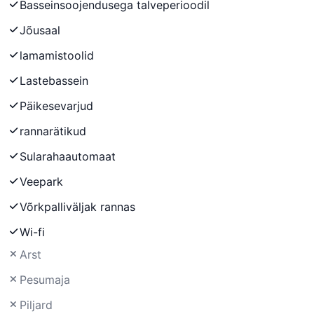
Basseinsoojendusega talveperioodil
Jõusaal
lamamistoolid
Lastebassein
Päikesevarjud
rannarätikud
Sularahaautomaat
Veepark
Võrkpalliväljak rannas
Wi-fi
Arst
Pesumaja
Piljard