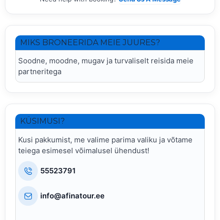
MIKS BRONEERIDA MEIE JUURES?
Soodne, moodne, mugav ja turvaliselt reisida meie
partneritega
KÜSIMUSI?
Kusi pakkumist, me valime parima valiku ja võtame
teiega esimesel võimalusel ühendust!
55523791
info@afinatour.ee