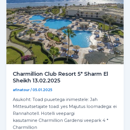
Charmillion Club Resort 5* Sharm El
Sheikh 13.02.2025
afinatour
/
05.01.2025
Asukoht: Toad puuetega inimestele: Jah
Mittesuitsetajate toad: yes Majutus loomadega: ei
Rannahotell. Hotelli veepargi
kasutamine Charmillion Gardensi veepark 4 *
Charmillion