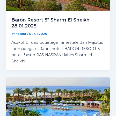
Baron Resort 5* Sharm El Sheikh
28.01.2025
afinatour
/
02.01.2025
Asukoht: Toad puuetega inimestele: Jah Majutus
loomadega: ei Rannahotell. BARON RESORT 5
hotell * asub RAS NASRANI lahes Sharm el-
Sheikhi