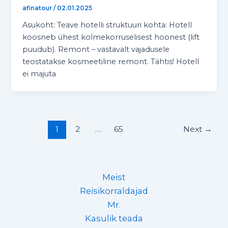
afinatour
/
02.01.2025
Asukoht: Teave hotelli struktuuri kohta: Hotell
koosneb ühest kolmekorruselisest hoonest (lift
puudub). Remont – vastavalt vajadusele
teostatakse kosmeetiline remont. Tähtis! Hotell
ei majuta
1
2
…
65
Next
→
Meist
Reisikorraldajad
Mr.
Kasulik teada