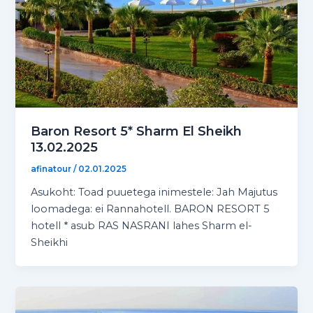
Baron Resort 5* Sharm El Sheikh
13.02.2025
afinatour
/
02.01.2025
Asukoht: Toad puuetega inimestele: Jah Majutus
loomadega: ei Rannahotell. BARON RESORT 5
hotell * asub RAS NASRANI lahes Sharm el-
Sheikhi