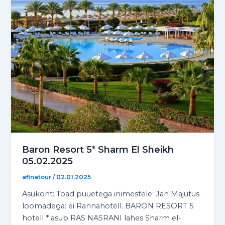
Baron Resort 5* Sharm El Sheikh
05.02.2025
afinatour
/
02.01.2025
Asukoht: Toad puuetega inimestele: Jah Majutus
loomadega: ei Rannahotell. BARON RESORT 5
hotell * asub RAS NASRANI lahes Sharm el-