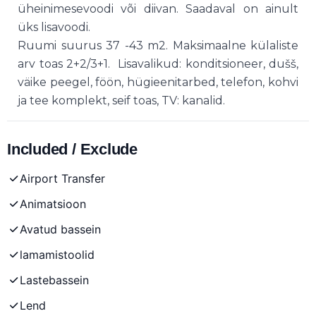
üheinimesevoodi või diivan. Saadaval on ainult
üks lisavoodi.
Ruumi suurus 37 -43 m2. Maksimaalne külaliste
arv toas 2+2/3+1. Lisavalikud: konditsioneer, dušš,
väike peegel, föön, hügieenitarbed, telefon, kohvi
ja tee komplekt, seif toas, TV: kanalid.
Included / Exclude
Airport Transfer
Animatsioon
Avatud bassein
lamamistoolid
Lastebassein
Lend