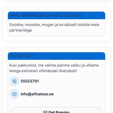
MIKS BRONEERIDA MEIE JUURES?
Soodne, moodne, mugav ja turvaliselt reisida meie
partneritega
KÜSIMUSI?
Kusi pakkumist, me valime parima valiku ja võtame
teiega esimesel võimalusel ühendust!
55523791
info@afinatour.ee
Get Enquiry