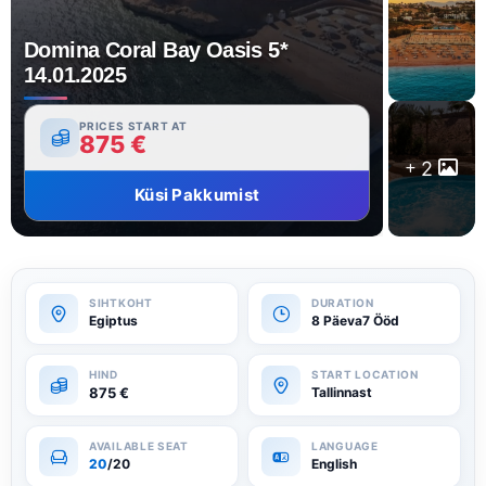
Domina Coral Bay Oasis 5*
14.01.2025
PRICES START AT
875
€
2
Küsi Pakkumist
Egiptus
8 Päeva7 Ööd
875
€
Tallinnast
20
/20
English