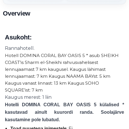
Overview
Asukoht:
Rannahotell.
Hotell DOMINA CORAL BAY OASIS 5 * asub SHEIKH
COAST’is Sharm el-Sheikhi rahvusvahelisest
lennujaamast 7 km kaugusel. Kaugus lähimast
lennujaamast: 7 km Kaugus NAAMA BAYst: 5 km
Kaugus vanast linnast: 13 km Kaugus SOHO
SQUARE’ist: 7 km
Kaugus merest: 1 liin
Hotelli DOMINA CORAL BAY OASIS 5 külalised *
kasutavad ainult kuurordi randa. Soolajärve
kasutamine pole lubatud.
: Ei
Toad puuetega inimestele