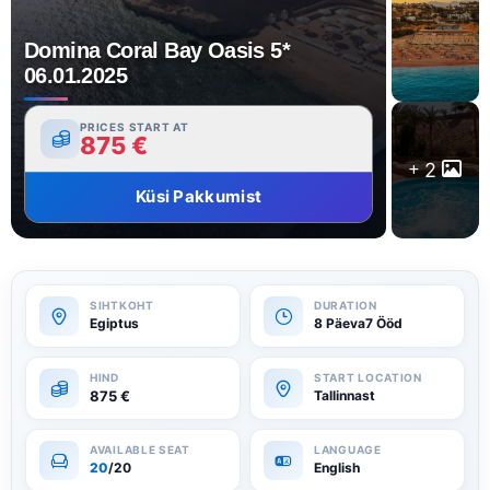
Domina Coral Bay Oasis 5*
06.01.2025
PRICES START AT
875
€
2
Küsi Pakkumist
Egiptus
8 Päeva7 Ööd
875
€
Tallinnast
20
/20
English