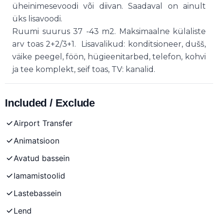
üheinimesevoodi või diivan. Saadaval on ainult
üks lisavoodi.
Ruumi suurus 37 -43 m2. Maksimaalne külaliste
arv toas 2+2/3+1. Lisavalikud: konditsioneer, dušš,
väike peegel, föön, hügieenitarbed, telefon, kohvi
ja tee komplekt, seif toas, TV: kanalid.
Included / Exclude
Airport Transfer
Animatsioon
Avatud bassein
lamamistoolid
Lastebassein
Lend