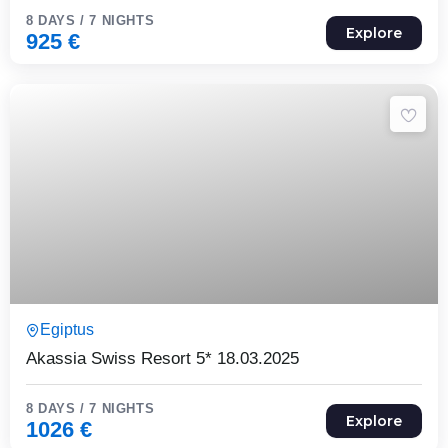
8 DAYS / 7 NIGHTS
Explore
925
€
8 Päeva7 Ööd
Egiptus
Expired !
Akassia Swiss Resort 5* 18.03.2025
8 DAYS / 7 NIGHTS
Explore
1026
€