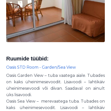
Ruumide tüübid:
Oasis STD Room - Garden/Sea View
Oasis Garden View – tuba vaatega aiale. Tubades
on kaks üheinimesevoodit. Lisavoodi – lahtikäiv
üheinimesevoodi või diivan. Saadaval on ainult
üks lisavoodi.
Oasis Sea View – merevaatega tuba. Tubades on
kaks üheinimesevoodit. Lisavoodi – lahtikäiv