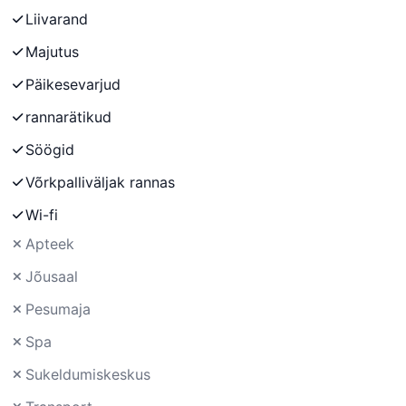
Liivarand
Majutus
Päikesevarjud
rannarätikud
Söögid
Võrkpalliväljak rannas
Wi-fi
Apteek
Jõusaal
Pesumaja
Spa
Sukeldumiskeskus