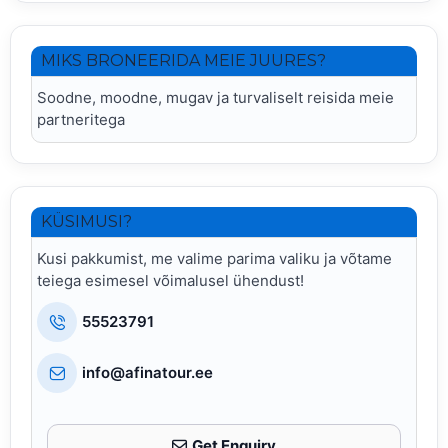
MIKS BRONEERIDA MEIE JUURES?
Soodne, moodne, mugav ja turvaliselt reisida meie
partneritega
KÜSIMUSI?
Kusi pakkumist, me valime parima valiku ja võtame
teiega esimesel võimalusel ühendust!
55523791
info@afinatour.ee
Get Enquiry