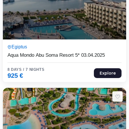
8 Päeva7 Ööd
Egiptus
Expired !
Aqua Mondo Abu Soma Resort 5* 03.04.2025
8 DAYS / 7 NIGHTS
Explore
925
€