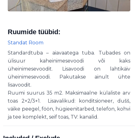
Ruumide tüübid:
Standat Room
Standardtuba – aiavaatega tuba. Tubades on
ülisuur kaheinimesevoodi või kaks
üheinimesevoodit. Lisavoodi on lahtikäiv
üheinimesevoodi. Pakutakse ainult ühte
lisavoodit.
Ruumi suurus 35 m2. Maksimaalne külaliste arv
toas 2+2/3+1. Lisavalikud: konditsioneer, dušš,
väike peegel, föön, hügieenitarbed, telefon, kohvi
ja tee komplekt, seif toas, TV: kanalid.