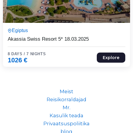
8 Päeva7 Ööd
Egiptus
Expired !
Akassia Swiss Resort 5* 18.03.2025
8 DAYS / 7 NIGHTS
Explore
1026
€
Meist
Reisikorraldajad
Mr.
Kasulik teada
Privaatsuspoliitika
blog