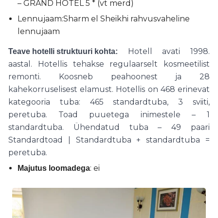
– GRAND HOTEL 5 * (vt merd)
Lennujaam:Sharm el Sheikhi rahvusvaheline
lennujaam
Hotell avati 1998.
Teave hotelli struktuuri kohta:
aastal. Hotellis tehakse regulaarselt kosmeetilist
remonti. Koosneb peahoonest ja 28
kahekorruselisest elamust. Hotellis on 468 erinevat
kategooria tuba: 465 standardtuba, 3 sviiti,
peretuba. Toad puuetega inimestele – 1
standardtuba. Ühendatud tuba – 49 paari
Standardtoad | Standardtuba + standardtuba =
peretuba.
: ei
Majutus loomadega