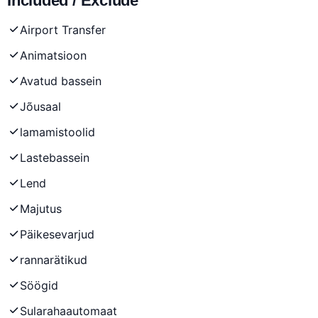
Included / Exclude
Airport Transfer
Animatsioon
Avatud bassein
Jõusaal
lamamistoolid
Lastebassein
Lend
Majutus
Päikesevarjud
rannarätikud
Söögid
Sularahaautomaat