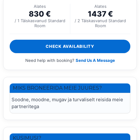
Alates
Alates
830
€
1437
€
/ 1 Täiskasvanud Standard
/ 2 Täiskasvanud Standard
Room
Room
CHECK AVAILABILITY
Need help with booking?
Send Us A Message
MIKS BRONEERIDA MEIE JUURES?
Soodne, moodne, mugav ja turvaliselt reisida meie
partneritega
KÜSIMUSI?