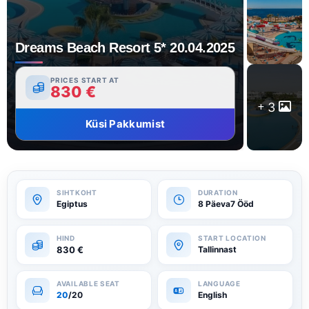
Dreams Beach Resort 5* 20.04.2025
PRICES START AT
830
€
3
Küsi Pakkumist
Egiptus
8 Päeva7 Ööd
830
€
Tallinnast
20
/20
English