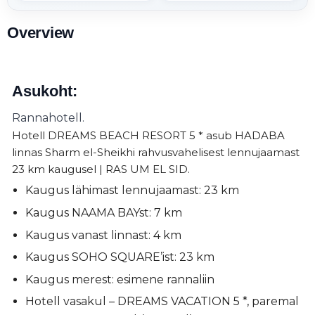
Overview
Asukoht:
Rannahotell.
Hotell DREAMS BEACH RESORT 5 * asub HADABA
linnas Sharm el-Sheikhi rahvusvahelisest lennujaamast
23 km kaugusel | RAS UM EL SID.
Kaugus lähimast lennujaamast: 23 km
Kaugus NAAMA BAYst: 7 km
Kaugus vanast linnast: 4 km
Kaugus SOHO SQUARE’ist: 23 km
Kaugus merest: esimene rannaliin
Hotell vasakul – DREAMS VACATION 5 *, paremal