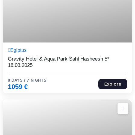
8 Päeva7 Ööd
Egiptus
Expired !
Gravity Hotel & Aqua Park Sahl Hasheesh 5*
18.03.2025
8 DAYS / 7 NIGHTS
Explore
1059
€