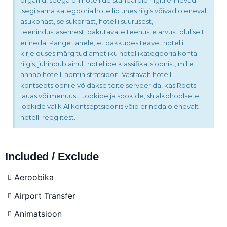
organid, seega on hotellide standardid riigiti erinevad.
Isegi sama kategooria hotellid ühes riigis võivad olenevalt
asukohast, seisukorrast, hotelli suurusest,
teenindustasemest, pakutavate teenuste arvust oluliselt
erineda. Pange tähele, et pakkudes teavet hotelli
kirjelduses märgitud ametliku hotellikategooria kohta
riigis, juhindub ainult hotellide klassifikatsioonist, mille
annab hotelli administratsioon. Vastavalt hotelli
kontseptsioonile võidakse toite serveerida, kas Rootsi
lauas või menüüst. Jookide ja söökide, sh alkohoolsete
jookide valik AI kontseptsioonis võib erineda olenevalt
hotelli reeglitest.
Included / Exclude
Aeroobika
Airport Transfer
Animatsioon