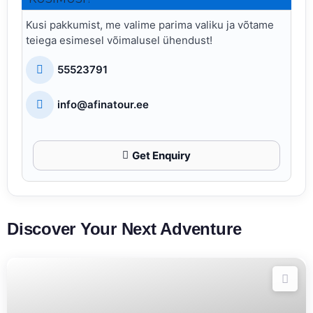
Kusi pakkumist, me valime parima valiku ja võtame
teiega esimesel võimalusel ühendust!
55523791
info@afinatour.ee
Get Enquiry
Discover Your Next Adventure