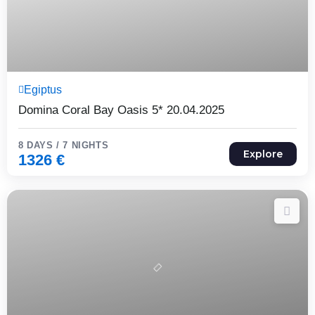
8 Päeva7 Ööd
Egiptus
Expired !
Domina Coral Bay Oasis 5* 20.04.2025
8 DAYS / 7 NIGHTS
Explore
1326
€