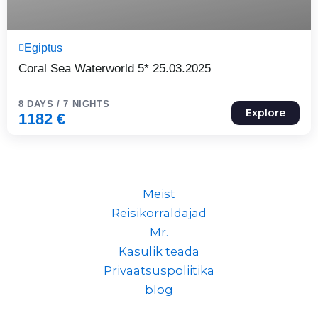
8 Päeva7 Ööd
Egiptus
Expired !
Coral Sea Waterworld 5* 25.03.2025
8 DAYS / 7 NIGHTS
Explore
1182
€
Meist
Reisikorraldajad
Mr.
Kasulik teada
Privaatsuspoliitika
blog