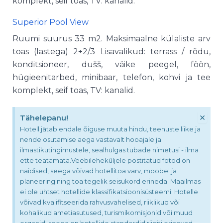
komplekt, seif toas, TV: kanalid.
Superior Pool View
Ruumi suurus 33 m2. Maksimaalne külaliste arv
toas (lastega) 2+2/3 Lisavalikud: terrass / rõdu,
konditsioneer, dušš, väike peegel, föön,
hügieenitarbed, minibaar, telefon, kohvi ja tee
komplekt, seif toas, TV: kanalid.
×
Tähelepanu!
Hotell jätab endale õiguse muuta hindu, teenuste liike ja
nende osutamise aega vastavalt hooajale ja
ilmastikutingimustele, sealhulgas tubade nimetusi - ilma
ette teatamata.Veebileheküljele postitatud fotod on
näidised, seega võivad hotellitoa värv, mööbel ja
planeering ning toa tegelik seisukord erineda. Maailmas
ei ole ühtset hotellide klassifikatsioonisüsteemi. Hotelle
võivad kvalifitseerida rahvusvahelised, riiklikud või
kohalikud ametiasutused, turismikomisjonid või muud