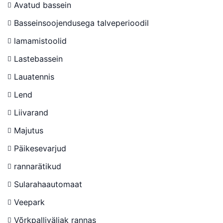
Avatud bassein
Basseinsoojendusega talveperioodil
lamamistoolid
Lastebassein
Lauatennis
Lend
Liivarand
Majutus
Päikesevarjud
rannarätikud
Sularahaautomaat
Veepark
Võrkpalliväljak rannas