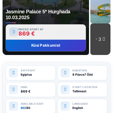
Jasmine Palace 5* Hurghada
10.03.2025
PRICES START AT
869
€
3
Küsi Pakkumist
Egiptus
8 Päeva7 Ööd
869
€
Tallinnast
80
/80
English