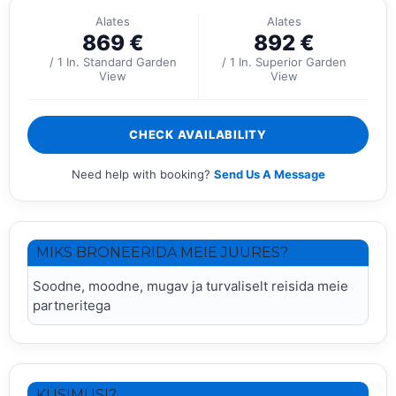
Alates
Alates
869
€
892
€
/ 1 In. Standard Garden
/ 1 In. Superior Garden
View
View
CHECK AVAILABILITY
Need help with booking?
Send Us A Message
MIKS BRONEERIDA MEIE JUURES?
Soodne, moodne, mugav ja turvaliselt reisida meie
partneritega
KÜSIMUSI?