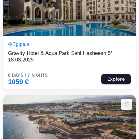
8 Päeva7 Ööd
Egiptus
Expired !
Gravity Hotel & Aqua Park Sahl Hasheesh 5*
18.03.2025
8 DAYS / 7 NIGHTS
Explore
1059
€