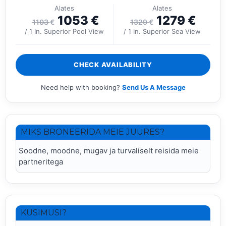
Alates
Alates
1053
€
1279
€
1103
€
1329
€
/ 1 In. Superior Pool View
/ 1 In. Superior Sea View
CHECK AVAILABILITY
Need help with booking?
Send Us A Message
MIKS BRONEERIDA MEIE JUURES?
Soodne, moodne, mugav ja turvaliselt reisida meie
partneritega
KÜSIMUSI?