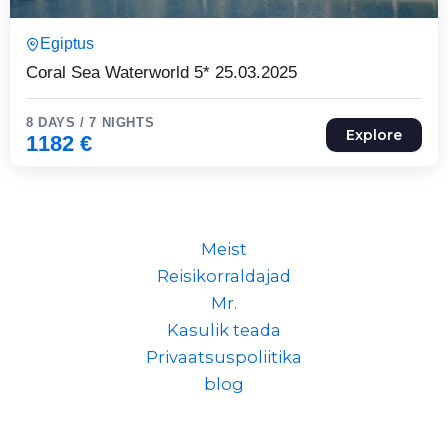
8 Päeva7 Ööd
Egiptus
Expired !
Coral Sea Waterworld 5* 25.03.2025
8 DAYS / 7 NIGHTS
Explore
1182
€
Meist
Reisikorraldajad
Mr.
Kasulik teada
Privaatsuspoliitika
blog