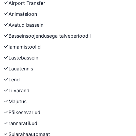
Airport Transfer
Animatsioon
Avatud bassein
Basseinsoojendusega talveperioodil
lamamistoolid
Lastebassein
Lauatennis
Lend
Liivarand
Majutus
Päikesevarjud
rannarätikud
Sularahaautomaat