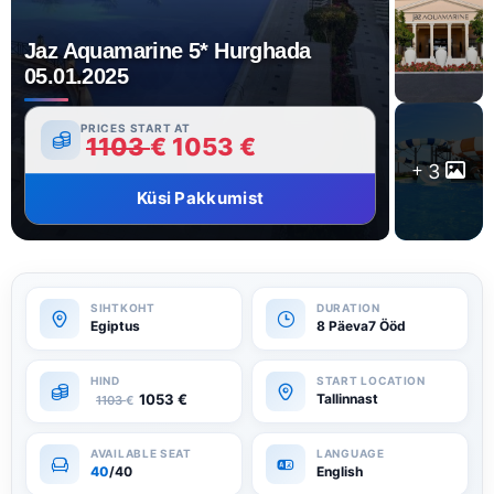
Jaz Aquamarine 5* Hurghada
05.01.2025
PRICES START AT
1103
€
1053
€
3
Küsi Pakkumist
Egiptus
8 Päeva7 Ööd
1053
€
Tallinnast
1103
€
40
/40
English