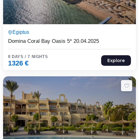
8 Päeva7 Ööd
Egiptus
Expired !
Domina Coral Bay Oasis 5* 20.04.2025
8 DAYS / 7 NIGHTS
Explore
1326
€