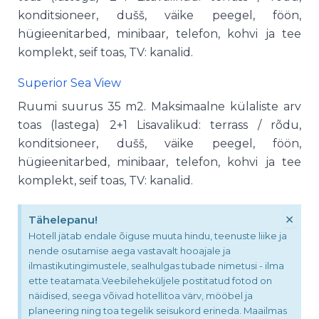
konditsioneer, dušš, väike peegel, föön,
hügieenitarbed, minibaar, telefon, kohvi ja tee
komplekt, seif toas, TV: kanalid.
Superior Sea View
Ruumi suurus 35 m2. Maksimaalne külaliste arv
toas (lastega) 2+1 Lisavalikud: terrass / rõdu,
konditsioneer, dušš, väike peegel, föön,
hügieenitarbed, minibaar, telefon, kohvi ja tee
komplekt, seif toas, TV: kanalid.
×
Tähelepanu!
Hotell jätab endale õiguse muuta hindu, teenuste liike ja
nende osutamise aega vastavalt hooajale ja
ilmastikutingimustele, sealhulgas tubade nimetusi - ilma
ette teatamata.Veebileheküljele postitatud fotod on
näidised, seega võivad hotellitoa värv, mööbel ja
planeering ning toa tegelik seisukord erineda. Maailmas