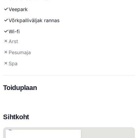
Veepark
Võrkpalliväljak rannas
Wi-fi
Arst
Pesumaja
Spa
Toiduplaan
Sihtkoht