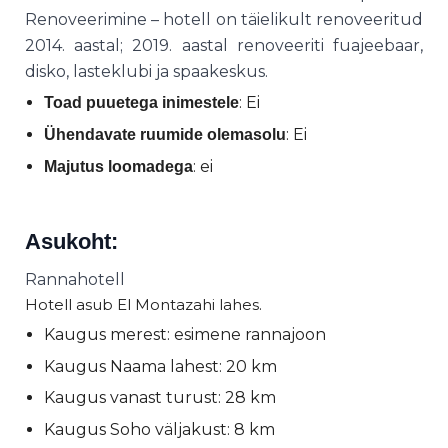
Renoveerimine – hotell on täielikult renoveeritud
2014. aastal; 2019. aastal renoveeriti fuajeebaar,
disko, lasteklubi ja spaakeskus.
: Ei
Toad puuetega inimestele
: Ei
Ühendavate ruumide olemasolu
: ei
Majutus loomadega
Asukoht:
Rannahotell
Hotell asub El Montazahi lahes.
Kaugus merest: esimene rannajoon
Kaugus Naama lahest: 20 km
Kaugus vanast turust: 28 km
Kaugus Soho väljakust: 8 km