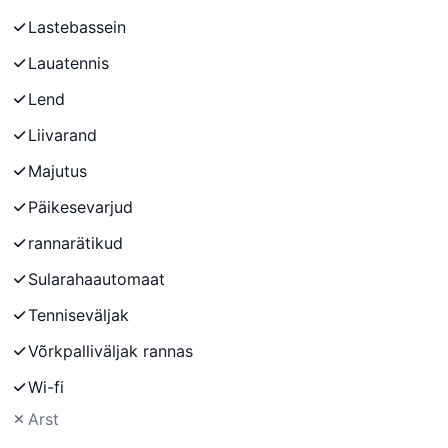
Lastebassein
Lauatennis
Lend
Liivarand
Majutus
Päikesevarjud
rannarätikud
Sularahaautomaat
Tenniseväljak
Võrkpalliväljak rannas
Wi-fi
Arst