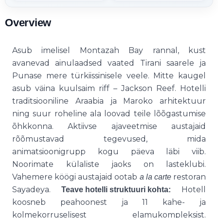
Overview
Asub imelisel Montazah Bay rannal, kust
avanevad ainulaadsed vaated Tirani saarele ja
Punase mere türkiissinisele veele. Mitte kaugel
asub väina kuulsaim riff – Jackson Reef. Hotelli
traditsiooniline Araabia ja Maroko arhitektuur
ning suur roheline ala loovad teile lõõgastumise
õhkkonna. Aktiivse ajaveetmise austajaid
rõõmustavad tegevused, mida
animatsioonigrupp kogu päeva läbi viib.
Noorimate külaliste jaoks on lasteklubi.
Vahemere köögi austajaid ootab
restoran
a la carte
Sayadeya.
Hotell
Teave hotelli struktuuri kohta:
koosneb peahoonest ja 11 kahe- ja
kolmekorruselisest elamukompleksist.