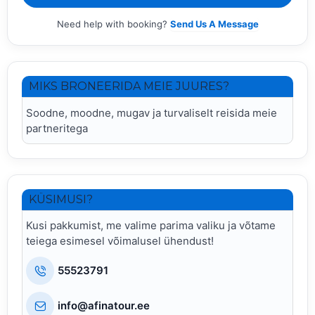
Need help with booking?
Send Us A Message
MIKS BRONEERIDA MEIE JUURES?
Soodne, moodne, mugav ja turvaliselt reisida meie
partneritega
KÜSIMUSI?
Kusi pakkumist, me valime parima valiku ja võtame
teiega esimesel võimalusel ühendust!
55523791
info@afinatour.ee