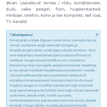
diivan. Lisavalikud: terrass / rõdu, konditsioneer,
dušš, väike peegel, föön, hügieenitarbed,
minibaar, telefon, kohvi ja tee komplekt, seif toas,
TV: kanalid.
×
Tähelepanu!
Hotell jätab endale õiguse muuta hindu, teenuste liike ja
nende osutamise aega vastavalt hooajale ja
ilmastikutingimustele, sealhulgas tubade nimetusi - ilma
ette teatamata.Veebileheküljele postitatud fotod on
näidised, seega võivad hotellitoa värv, mööbel ja
planeering ning toa tegelik seisukord erineda. Maailmas
ei ole ühtset hotellide klassifikatsioonisüsteemi. Hotelle
võivad kvalifitseerida rahvusvahelised, riiklikud või
kohalikud ametiasutused, turismikomisjonid või muud
organid, seega on hotellide standardid riigiti erinevad.
Isegi sama kategooria hotellid ühes riigis võivad olenevalt
asukohast, seisukorrast, hotelli suurusest,
teenindustasemest, pakutavate teenuste arvust oluliselt
erineda. Pange tähele, et pakkudes teavet hotelli