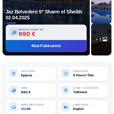
Jaz Belvedere 5* Sharm el Sheikh
02.04.2025
PRICES START AT
990
€
1
Küsi Pakkumist
Egiptus
8 Päeva7 Ööd
990
€
Tallinnast
40
/40
English