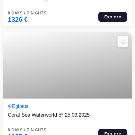
8 DAYS / 7 NIGHTS
Explore
1326
€
8 Päeva7 Ööd
Egiptus
Expired !
Coral Sea Waterworld 5* 25.03.2025
8 DAYS / 7 NIGHTS
Explore