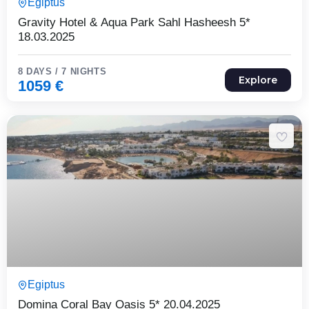
Egiptus
Expired !
Gravity Hotel & Aqua Park Sahl Hasheesh 5*
18.03.2025
8 DAYS / 7 NIGHTS
Explore
1059
€
8 Päeva7 Ööd
Egiptus
Expired !
Domina Coral Bay Oasis 5* 20.04.2025