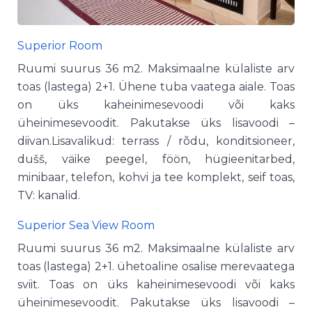
Superior Room
Ruumi suurus 36 m2. Maksimaalne külaliste arv
toas (lastega) 2+1. Ühene tuba vaatega aiale. Toas
on üks kaheinimesevoodi või kaks
üheinimesevoodit. Pakutakse üks lisavoodi –
diivan.Lisavalikud: terrass / rõdu, konditsioneer,
dušš, väike peegel, föön, hügieenitarbed,
minibaar, telefon, kohvi ja tee komplekt, seif toas,
TV: kanalid.
Superior Sea View Room
Ruumi suurus 36 m2. Maksimaalne külaliste arv
toas (lastega) 2+1. ühetoaline osalise merevaatega
sviit. Toas on üks kaheinimesevoodi või kaks
üheinimesevoodit. Pakutakse üks lisavoodi –