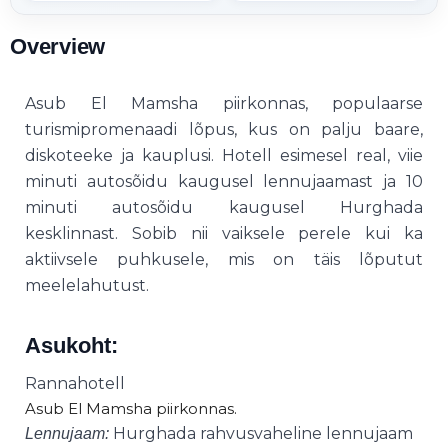
Overview
Asub El Mamsha piirkonnas, populaarse
turismipromenaadi lõpus, kus on palju baare,
diskoteeke ja kauplusi. Hotell esimesel real, viie
minuti autosõidu kaugusel lennujaamast ja 10
minuti autosõidu kaugusel Hurghada
kesklinnast. Sobib nii vaiksele perele kui ka
aktiivsele puhkusele, mis on täis lõputut
meelelahutust.
Asukoht:
Rannahotell
Asub El Mamsha piirkonnas.
Hurghada rahvusvaheline lennujaam
Lennujaam: