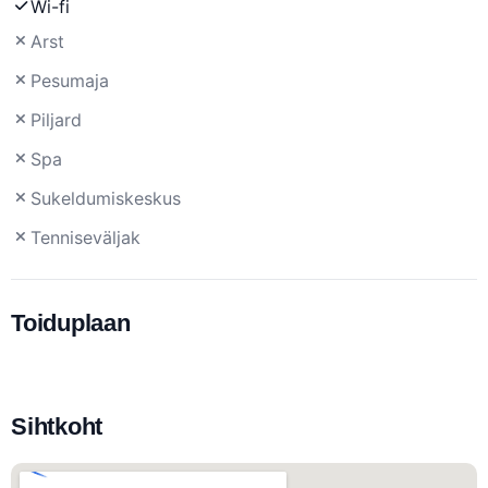
Wi-fi
Arst
Pesumaja
Piljard
Spa
Sukeldumiskeskus
Tenniseväljak
Toiduplaan
Sihtkoht