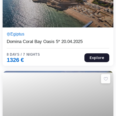
8 Päeva7 Ööd
Egiptus
Expired !
Domina Coral Bay Oasis 5* 20.04.2025
8 DAYS / 7 NIGHTS
Explore
1326
€