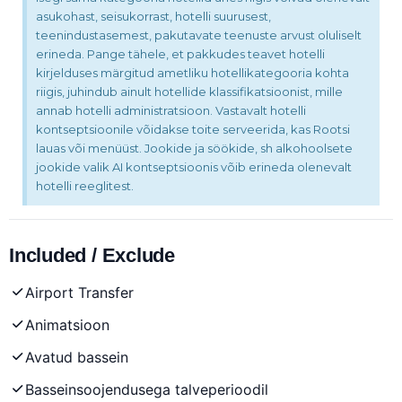
asukohast, seisukorrast, hotelli suurusest,
teenindustasemest, pakutavate teenuste arvust oluliselt
erineda. Pange tähele, et pakkudes teavet hotelli
kirjelduses märgitud ametliku hotellikategooria kohta
riigis, juhindub ainult hotellide klassifikatsioonist, mille
annab hotelli administratsioon. Vastavalt hotelli
kontseptsioonile võidakse toite serveerida, kas Rootsi
lauas või menüüst. Jookide ja söökide, sh alkohoolsete
jookide valik AI kontseptsioonis võib erineda olenevalt
hotelli reeglitest.
Included / Exclude
Airport Transfer
Animatsioon
Avatud bassein
Basseinsoojendusega talveperioodil