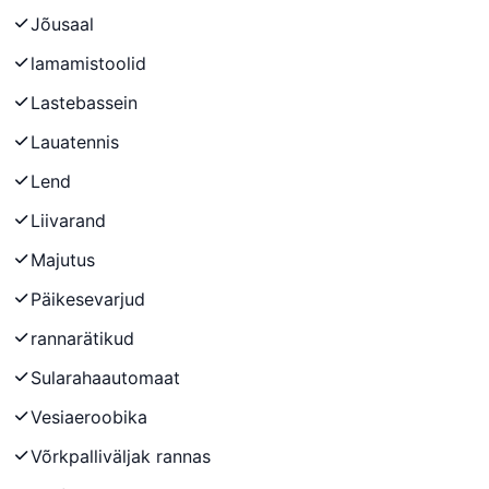
Jõusaal
lamamistoolid
Lastebassein
Lauatennis
Lend
Liivarand
Majutus
Päikesevarjud
rannarätikud
Sularahaautomaat
Vesiaeroobika
Võrkpalliväljak rannas