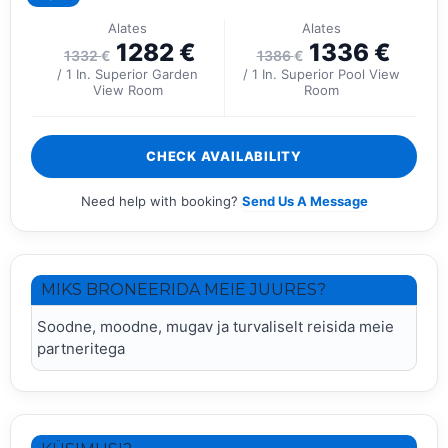
Alates
Alates
1282
€
1336
€
1332
€
1386
€
/ 1 In. Superior Garden
/ 1 In. Superior Pool View
View Room
Room
CHECK AVAILABILITY
Need help with booking?
Send Us A Message
MIKS BRONEERIDA MEIE JUURES?
Soodne, moodne, mugav ja turvaliselt reisida meie
partneritega