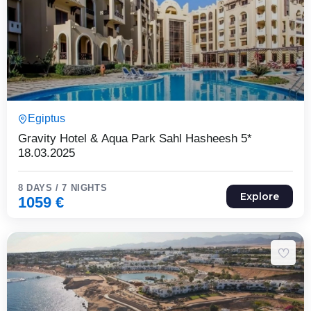
8 Päeva7 Ööd
Egiptus
Expired !
Gravity Hotel & Aqua Park Sahl Hasheesh 5*
18.03.2025
8 DAYS / 7 NIGHTS
Explore
1059
€