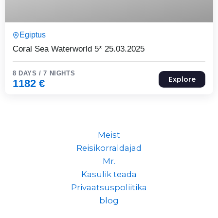
8 Päeva7 Ööd
Egiptus
Expired !
Coral Sea Waterworld 5* 25.03.2025
8 DAYS / 7 NIGHTS
Explore
1182
€
Meist
Reisikorraldajad
Mr.
Kasulik teada
Privaatsuspoliitika
blog