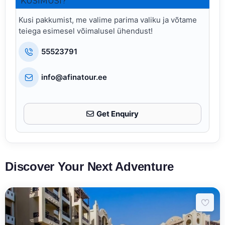
KÜSIMUSI?
Kusi pakkumist, me valime parima valiku ja võtame
teiega esimesel võimalusel ühendust!
55523791
info@afinatour.ee
Get Enquiry
Discover Your Next Adventure