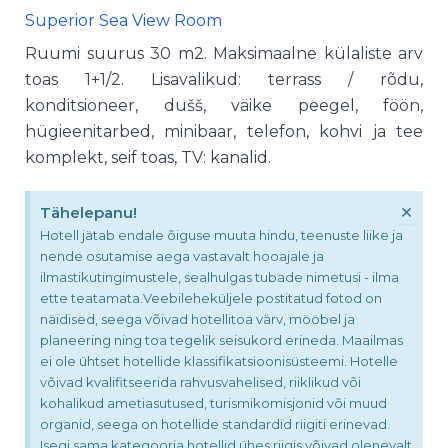
Superior Sea View Room
Ruumi suurus 30 m2. Maksimaalne külaliste arv
toas 1+1/2. Lisavalikud: terrass / rõdu,
konditsioneer, dušš, väike peegel, föön,
hügieenitarbed, minibaar, telefon, kohvi ja tee
komplekt, seif toas, TV: kanalid.
×
Tähelepanu!
Hotell jätab endale õiguse muuta hindu, teenuste liike ja
nende osutamise aega vastavalt hooajale ja
ilmastikutingimustele, sealhulgas tubade nimetusi - ilma
ette teatamata.Veebileheküljele postitatud fotod on
näidised, seega võivad hotellitoa värv, mööbel ja
planeering ning toa tegelik seisukord erineda. Maailmas
ei ole ühtset hotellide klassifikatsioonisüsteemi. Hotelle
võivad kvalifitseerida rahvusvahelised, riiklikud või
kohalikud ametiasutused, turismikomisjonid või muud
organid, seega on hotellide standardid riigiti erinevad.
Isegi sama kategooria hotellid ühes riigis võivad olenevalt