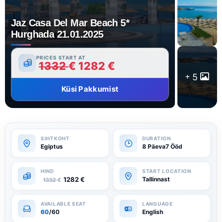
Jaz Casa Del Mar Beach 5*
Hurghada 21.01.2025
PRICES START AT
1332
€
1282
€
5
Küsi Pakkumist
Egiptus
8 Päeva7 Ööd
1282
€
Tallinnast
1332
€
60
/60
English